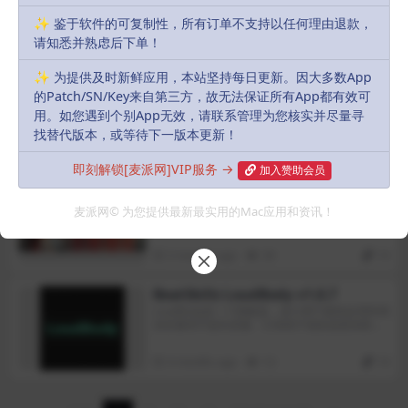
本的视频编辑软件。作为一个专业级的视频编辑
工具，Premiere Pro 2023 提供了许多功能和改
✨ 鉴于软件的可复制性，所有订单不支持以任何理由退款，
进，帮助用户创建高质量的视频内容。Premiere
3 months ago
480
20
请知悉并熟虑后下单！
Pro 2023 的一项重要更新是对性能的优化。它引
入了更强大的渲染引擎和加速技术，可以提高编
辑和导出视频的速度。这意味着用户可以更快地
✨ 为提供及时新鲜应用，本站坚持每日更新。因大多数App
Millumin v5.14.j
进行编辑、调整和预览他们的项目，并更快地生
VIP
的Patch/SN/Key来自第三方，故无法保证所有App都有效可
Millumin for mac是一款专业的视频编辑和渲染
成最终的输出文件。
工具，它可以帮助您轻松地创建音频视觉和交互
用。如您遇到个别App无效，请联系管理为您核实并尽量寻
式的演出。无论您是做影院、舞台、艺术装置还
找替代版本，或等待下一版本更新！
是活动展示，Millumin for mac都能满足您的需
3 months ago
18
10
求。Millumin for mac操作界面由素材库、编辑
框、渲染区、管理层组成，您可以非常方便地管
即刻解锁[麦派网]VIP服务 →
加入赞助会员
理和编辑视频文件，给视频添加特效、将多个视
新闻大厦(News Tower) v1.1.110.r
频并排混合在一个视频界面内等等。Millumin for
VIP
经营自己的新闻报纸公司，跻身纽约的媒体巨头
mac还支持多种格式的导入和导出，包括图片、
麦派网© 为您提供最新最实用的Mac应用和资讯！
行列！从印刷机到厕所，在这款模拟经营类游戏
音频、视频、SVG等，并且兼容Intel和M1芯片的
中一步步培养自己的新闻报纸公司。建立起你的
Mac电脑。
编辑团队，率领一众新闻工作者领略1930年的独
3 months ago
39
10
特风情并挖掘最新爆料！
BeatSkillz LoudBody v1.0.7
LoudBody是一个限幅器，设计用于最终处理和增
加音量而不损失质量。它有助于使轨道更加密集
和有力，同时保持声音的干净和控制。该插件简
化了所需音量水平的实现，允许您为不同平台快
4 months ago
13
10
速准备素材。例如，您可以温和地提高轨道的整
体音量以进行流式播放，或者使母版更加自信和
饱和。精确的控制可以防止失真，即使在高音量
下也有助于保持平衡。LoudBody适用于母带制作