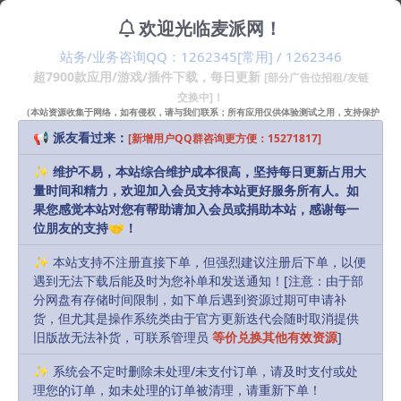
声音。同时，处理的质量直接取决于设置，卡带
3 months ago
16
10
欢迎光临麦派网！
可以作为修饰或劣化信号的工具。该插件的功能
并不逊色于IK Multimedia、Klevgrand、anartd
DSP和其他开发人员的更著名和常见的仿真器。
站务/业务咨询QQ：1262345[常用] / 1262346
Blackmagic Design DaVinci Resol
Wavesfactory卡带用户可以选择使用的卡带和胶
VIP
ve Studio v21.0 Beta 3[Script_Patc
超7900款应用/游戏/插件下载，每日更新
DaVinci Resolve Studio 18是世界上唯一一个将
[部分广告位招租/友链
片的类型，以及虚拟卡带音响的三个功能之一
专业8K编辑、色彩校正、视觉效果和音频后期制
h]
——专业、家庭、微型。
交换中]！
作结合在一个软件工具中的解决方案！只需单击
（本站资源收集于网络，如有侵权，请与我们联系；所有应用仅供体验测试之用，支持保护
一下，您就可以在编辑、颜色、效果和音频之间
3 months ago
485
20
知识产权请购买正版！）
立即移动。达芬奇Resolve Studio也是为多用户
📢 派友看过来：
[新增用户QQ群咨询更方便：15271817]
协作设计的唯一解决方案，因此编辑、助手、配
色师、VFX艺术家和声音设计师都可以同时在同一
Topaz Video Pro v1.6.0
项目上工作！
✨ 维护不易，本站综合维护成本很高，坚持每日更新占用大
VIP
时间感知视频质量增强。Video Enhance AI使用
量时间和精力，欢迎加入会员支持本站更好服务所有人。如
来自多个帧的信息来实现视频放大、去噪、去交
错和恢复的高端结果。提高视频质量比照片要复
果您感觉本站对您有帮助请加入会员或捐助本站，感谢每一
杂得多，因为存在与运动相关的问题，如闪烁、
位朋友的支持🤝！
3 months ago
11
20
块状和波状伪像。为了解决这个问题，Video Enh
ance AI会查看周围的帧，以提高分辨率并减少运
✨ 本站支持不注册直接下单，但强烈建议注册后下单，以便
动伪影，从而获得自然的结果。
TBProAudio DSEQ3 v3.9.14
遇到无法下载后能及时为您补单和发送通知！[注意：由于部
VIP
DSEQ是运行在频率区域的动态处理器。DSEQ可
分网盘有存储时间限制，如下单后遇到资源过期可申请补
自行配置频带，消除动态数字锐度。DSEQ在频率
范围内完全可操作，由于自牵引动态均衡器，可
货，但尤其是操作系统类由于官方更新迭代会随时取消提供
提供非常高的频率选择性。DSEQ以最高的透明度
旧版故无法补货，可联系管理员
等价兑换其他有效资源
]
3 months ago
31
10
开展工作，即使面临强大的压力。即使在处理非
常关键的声音素材时，这也能避免失真、相位和
伪像。此外，DSEQ提供了几种质量模式，甚至可
✨ 系统会不定时删除未处理/未支付订单，请及时支付或处
Adobe Premiere Pro 2026 v26.2.2
以满足单个频率的需求。
VIP
理您的订单，如未处理的订单被清理，请重新下单！
fix[AAT_X64/AAT_Arm64/MG]
Premiere Pro 2023 是 Adobe 公司推出的最新版