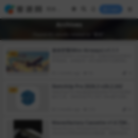
Login
Archives
Found 85 results related to "素材"
迷你空管(Mini Airways) v1.1.1
VIP
迷你空管(Mini Airways)是一款极简风的实时航空
管理游戏。你将扮演一名忙碌的空中交通管制
员，引导飞机起降，指挥它们飞往目的地，最重
要的是，避免相撞事故！伦敦、东京、上海、华
2 months ago
93
10
盛顿……在世界各地的机场展现你高超的指挥技
巧！巧用独特的跑道配置和各色道具，在日益密
集的航班前尽可能久地管理空域。
SketchUp Pro 2026.3 v26.2.242
VIP
SketchUp Pro Mac版是款适合Mac平台中使用的
设计工具。SketchUp Pro 2021 Mac版不仅能够
充分表达设计师的思想而且完全满足与客户即时
交流的需要。并且SketchUp Pro 2021 Mac版还
3 months ago
319
20
融合了铅笔画的优美与自然笔触，可以迅速地建
构、显示、编辑三维建筑模型。SketchUp是一个
易于学习的三维建模程序，使您能够在三维中探
Wavesfactory Cassette v1.0.7[MO
索世界。只需使用几个简单的工具，您就可以创
RiA]
Wavesfactory development studio引入了Wave
建房屋、棚屋、甲板、房屋添加、木工项目的3D
sfactory卡带的webfactor模拟器。该插件提供了
模型，甚至太空船。
大量的设置，允许您给信号一个复古和不完美的