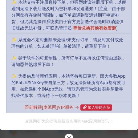
✨ 本站支持不注册直接下单，但强烈建议注册后下单，以便
通过重命名现有字段或创建自己的用户定义字段来
遇到无法下载后能及时为您补单和发送通知！[注意：由于部
自定义数据库。
分网盘有存储时间限制，如下单后遇到资源过期可申请补
借助集成的贷款管理系统管理您的贷款。
货，但尤其是操作系统类由于官方更新迭代会随时取消提供
旧版故无法补货，可联系管理员
等价兑换其他有效资源
]
将书籍数据库导出到文本或XML文件。
使用可配置的列以任意顺序打印书目列表。
✨ 系统会不定时删除未处理/未支付订单，请及时支付或处
理您的订单，如未处理的订单被清理，请重新下单！
安装方法
✨ 鉴于软件的可复制性，所有订单不支持以任何理由退款，
请知悉并熟虑后下单！
直接安装
✨ 为提供及时新鲜应用，本站坚持每日更新。因大多数App
的Patch/SN/Key来自第三方，故无法保证所有App都有效可
用。如您遇到个别App无效，请联系管理为您核实并尽量寻
声明：
本站部分资源和文章资讯来源于网络，版权归原作者所有。
找替代版本，或等待下一版本更新！
任何个人或组织，在未征得本站和原作者同意的情况下，禁止复制、盗
用、采集、发布本站内容到任何网站、书籍等各类媒体平台。如若本站
即刻解锁[麦派网]VIP服务 →
加入赞助会员
内容侵犯了原作者的合法权益，可联系我们进行处理，感谢理解。
麦派网© 为您提供最新最实用的Mac应用和资讯！
R, James
Share
Favorites
Likes(
0
)