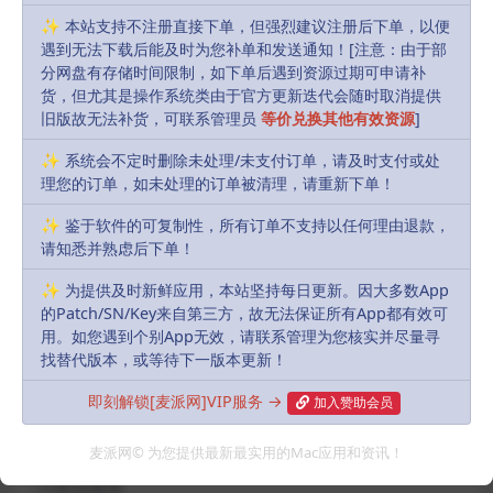
✨ 本站支持不注册直接下单，但强烈建议注册后下单，以便
遇到无法下载后能及时为您补单和发送通知！[注意：由于部
会议特点:
分网盘有存储时间限制，如下单后遇到资源过期可申请补
-保存配对缩放房间的会议加入首选项
货，但尤其是操作系统类由于官方更新迭代会随时取消提供
-改进了会议中与缩放房间配对的移动体验
旧版故无法补货，可联系管理员
等价兑换其他有效资源
]
-配对后，会议中菜单中的连接到设备选项
✨ 系统会不定时删除未处理/未支付订单，请及时支付或处
理您的订单，如未处理的订单被清理，请重新下单！
团队聊天功能:
✨ 鉴于软件的可复制性，所有订单不支持以任何理由退款，
-同时向多个聊天或频道发送消息
请知悉并熟虑后下单！
-能够禁用现有和新的聊天和频道的高级聊天加密(ACE)
✨ 为提供及时新鲜应用，本站坚持每日更新。因大多数App
电话功能:
的Patch/SN/Key来自第三方，故无法保证所有App都有效可
用。如您遇到个别App无效，请联系管理为您核实并尽量寻
-通过深度链接改善语音邮件通知电子邮件体验
找替代版本，或等待下一版本更新！
-改进的呼出来电显示选择和显示
即刻解锁[麦派网]VIP服务 →
-改进了通话记录和语音邮件的过滤和管理
加入赞助会员
麦派网© 为您提供最新最实用的Mac应用和资讯！
已解决的问题:
-小错误修复