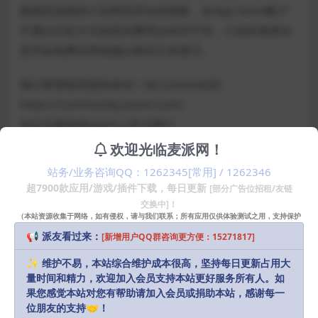
根据您选择的计划和您所在的国家，在App Store帐户
中通过付款方式收取的费用会有所不同。计划价格将在
您开始免费试用或确认购买之前显示。
我们希望收到您的来信！加入Zoom社区:
https://community.zoom.com/
在社交媒体@zoom上关注我们
服务条款:https://explore.zoom.us/terms/
欢迎光临麦派网！
隐私声明:https://explore.zoom.us/privacy/
站务/业务咨询QQ：1262345[常用] / 1262346
有问题吗？在https://support.zoom.com/hc与我们联
超7900款应用/游戏/插件下载，每日更新
[部分广告位招租/友链
系
交换中]！
（本站资源收集于网络，如有侵权，请与我们联系；所有应用仅供体验测试之用，支持保护
知识产权请购买正版！）
📢 派友看过来：
怎么样
[新增用户QQ群咨询更方便：15271817]
2024年10月23日
✨ 维护不易，本站综合维护成本很高，坚持每日更新占用大
版本6.2.5
量时间和精力，欢迎加入会员支持本站更好服务所有人。如
果您感觉本站对您有帮助请加入会员或捐助本站，感谢每一
一般特征:
位朋友的支持🤝！
-面向企业客户的AV1视频编解码器