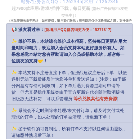
站务/业务咨询QQ：1262345[常用] / 1262346
*临时随机功能
超7900款应用/游戏/插件下载，每日更新
[部分广告位招租/友链
*生成无尽的图案和凹槽
交换中]！
（本站资源收集于网络，如有侵权，请与我们联系；所有应用仅供体验测试之用，支持保护
*签名无限模式
知识产权请购买正版！）
📢 派友看过来：
[新增用户QQ群咨询更方便：15271817]
*拖放MIDI条形图和图案
✨ 维护不易，本站综合维护成本很高，坚持每日更新占用大
*拖放音频背景和模式
量时间和精力，欢迎加入会员支持本站更好服务所有人。如
*音乐演奏垫部分
果您感觉本站对您有帮助请加入会员或捐助本站，感谢每一
•快速下载预设部分
位朋友的支持🤝！
*波形编辑部分
✨ 本站支持不注册直接下单，但强烈建议注册后下单，以便
*智能混音垫部分
遇到无法下载后能及时为您补单和发送通知！[注意：由于部
*解体模式
分网盘有存储时间限制，如下单后遇到资源过期可申请补
货，但尤其是操作系统类由于官方更新迭代会随时取消提供
*创建自定义包
旧版故无法补货，可联系管理员
等价兑换其他有效资源
]
*按流派标记预设
✨ 系统会不定时删除未处理/未支付订单，请及时支付或处
*拖放导出/导入
理您的订单，如未处理的订单被清理，请重新下单！
*将MIDI发送到任何设备、插件或硬件
*可选MIDI CC/映射编辑器
✨ 鉴于软件的可复制性，所有订单不支持以任何理由退款，
请知悉并熟虑后下单！
•没有两种模式是相同的