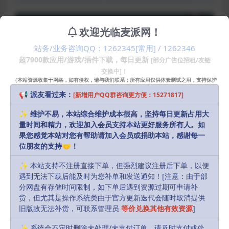
Download
10
欢迎光临麦派网！
派币
站务/业务咨询QQ：1262345[常用] / 1262346
会员
永久会员
超7900款应用/游戏/插件下载，每日更新
[部分广告位招租/友链
Free
Free
交换中]！
（本站资源收集于网络，如有侵权，请与我们联系；所有应用仅供体验测试之用，支持保护
知识产权请购买正版！）
📢 派友看过来：
Buy download
[新增用户QQ群咨询更方便：15271817]
✨ 维护不易，本站综合维护成本很高，坚持每日更新占用大
Includes Resources:
(1 items)
量时间和精力，欢迎加入会员支持本站更好服务所有人。如
果您感觉本站对您有帮助请加入会员或捐助本站，感谢每一
Recent Updates:
2024-07-10
位朋友的支持🤝！
默认解压密码:
如有密码，解压密码统一为：
✨ 本站支持不注册直接下单，但强烈建议注册后下单，以便
遇到无法下载后能及时为您补单和发送通知！[注意：由于部
MacPie.Cc（注意大小写）
分网盘有存储时间限制，如下单后遇到资源过期可申请补
货，但尤其是操作系统类由于官方更新迭代会随时取消提供
下载遇到问题？可联系客服或反馈
旧版故无法补货，可联系管理员
等价兑换其他有效资源
]
R, James
Share
Favorites
Likes(
0
)
✨ 系统会不定时删除未处理/未支付订单，请及时支付或处