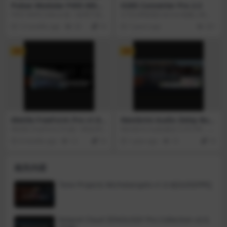
Pulsar Modular P455 MDN
H265 Converter Pro 2.3
Sidecar v1.6.0
P455 MDN Sidecar是一款用于混
它可以帮助我们在mac电脑上将其
音和母带制作的加法和双曲径音频
他格式的视频文件转换成为mkv格
12 months ago
20
10
7 years ago
251
插件，它体现了马克·丹尼尔·尼尔森
式的视频，基于H.265视频解码器
的模拟链，马克·是两届梅瑟工程
实现mkv转换。
师、音乐制作人、创意总监和教
VIP
VIP
师，曾获格莱美奖和法兰西学院提
名。P455提供了Mark的模拟工作
流程，包括模拟求和、灯立体声效
果、双向打孔立体声均衡器、定制
的双尺寸压缩器以及两个高端模数
转换器的独特特性。P455 MDN Sid
ecar不仅仅是一个插件，它是Pulsa
r Modular原型和渐进式音频设计的
验证组合，专注于信号通道每一步
Mettle FreeForm Pro v1.99.
Nembrini Audio Delay Bun
的音乐。
8 fix
dle v2025.8
Mettle FreeForm Pro是一种在Afte
Nembrini Audio诞生于2019年，源
r Effects中执行复杂图层变形的简
自Igor Nembrini的经历，他参与了
6 months ago
12
10
1 year ago
13
10
单方法。三个主要功能：网格扭
一些知名公司市场上最著名的吉他
曲、置换贴图和渲染基本体。角色
放大器插件的创作，时间长达十多
的直观动画。形式的转变。区域的
年。Nembrini Audio通过其专有的
相关内容
创建。水建模。有机背景。还有更
混合技术和Igor Nembrini作为专业
多。
音乐家和演示者的经验，专门从事
模拟饱和电路的数字再现。仿真从
Tone Projects Michelangelo v1.0.4[GUISEPPE]
模拟电路的精确数字再现开始，每
个元件的动态行为都经过精心建模
和耳朵微调，以实现对原始声音的
最大保真度，以及数字世界中最具
Roland Cloud ZENOLOGY Pro Collection v2.0.
音乐性和最柔和的模拟音调，这只