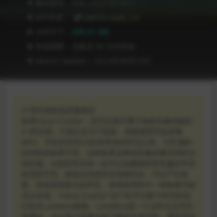
❥ 兼容级别：MAC OS X 10.14 +
❥ APP作者：
Clark Pro Audio, LLC
❥ 文件尺寸：
299.41 MB
❥ 有效期限：兑换后 90 天内有效
❥ Recent Updates：2024年09月24日
21世纪初的低质量效应
使用Citrus Crusher，您可以毫不费力地将音频传输回
21世纪初。只需点击几下鼠标，就能感受到低质量
MP3、手机录音和CD刻录带来的怀旧之情。与常规的
比特粉碎效果不同，这种效果会降低音频质量并同时压
缩音频。位粉碎和压缩一起可以创建独特和有趣的声音
纹理和字符。降低位深度和压缩相结合，可以产生粗
糙、高保真或复古的声音，单独使用其中一种效果可能
无法实现。“Citrus Crusher”这个名字向那个时代的流
行软件Limewire致敬。LimeWire是一个点对点文件共
享网站，允许用户免费在线下载和共享内容，通常是低