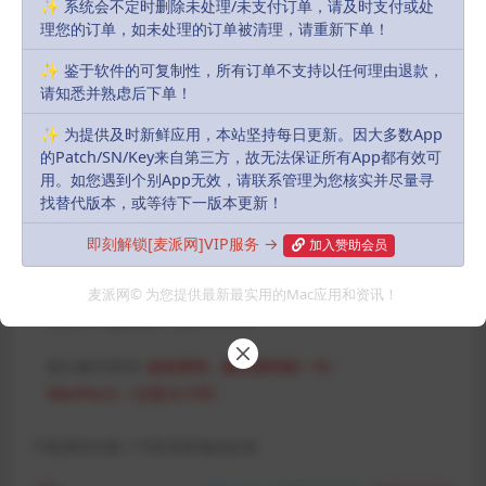
✨ 系统会不定时删除未处理/未支付订单，请及时支付或处
内容侵犯了原作者的合法权益，可联系我们进行处理，感谢理解。
理您的订单，如未处理的订单被清理，请重新下单！
Download
✨ 鉴于软件的可复制性，所有订单不支持以任何理由退款，
10
派币
请知悉并熟虑后下单！
✨ 为提供及时新鲜应用，本站坚持每日更新。因大多数App
会员
永久会员
Free
Free
的Patch/SN/Key来自第三方，故无法保证所有App都有效可
用。如您遇到个别App无效，请联系管理为您核实并尽量寻
找替代版本，或等待下一版本更新！
Buy download
即刻解锁[麦派网]VIP服务 →
加入赞助会员
Includes Resources:
(1 items)
麦派网© 为您提供最新最实用的Mac应用和资讯！
Recent Updates:
2024-09-24
默认解压密码:
如有密码，解压密码统一为：
MacPie.Cc（注意大小写）
下载遇到问题？可联系客服或反馈