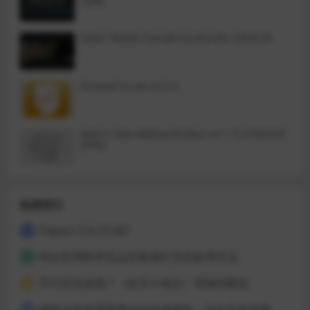
7[VR]
有音乐家才能做到。
Safari Pedals Everything Bundle v2026.05
Firewall Scudo v3.0.4
Metric Halo MBDavids2Bus v4.1.12.276[GUIS
EPPE]
热榜排行
Papers 3.4.23.587
1
Mac应用程序无法安装或打开的处理方法
2
开汽车玩游戏？《欢乐斗地主》登陆特斯拉
3
据统计百兆宽带用户占比超80%：正向千兆升级
4