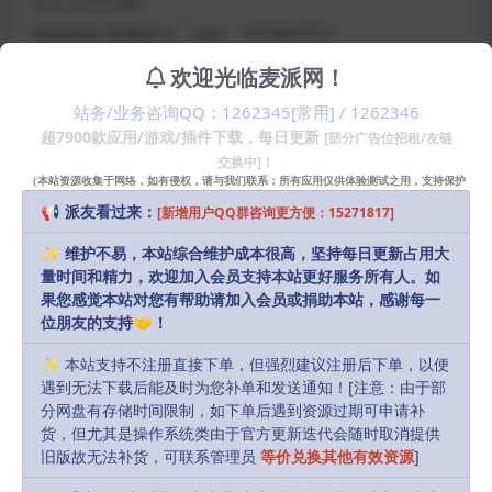
大小:小于1GB
格式包括:音频单元、AAX、VST和VST3
系统要求:Mac OS X 10.14到macOS 14+ (64位)
欢迎光临麦派网！
站务/业务咨询QQ：1262345[常用] / 1262346
Windows 10到Windows 11+ (64位)
超7900款应用/游戏/插件下载，每日更新
[部分广告位招租/友链
交换中]！
适用于所有M1、M2、M3和M4的Macbooks
（本站资源收集于网络，如有侵权，请与我们联系；所有应用仅供体验测试之用，支持保护
激活:序列号保护。不需要第三方软件
知识产权请购买正版！）
📢 派友看过来：
[新增用户QQ群咨询更方便：15271817]
特殊功能:可自动化的参数–可调整大小的屏幕–音频播放
✨ 维护不易，本站综合维护成本很高，坚持每日更新占用大
动画
量时间和精力，欢迎加入会员支持本站更好服务所有人。如
适用于:所有支持VST、AAX和AU插件的软件，包括Fl
果您感觉本站对您有帮助请加入会员或捐助本站，感谢每一
Studio、Ableton Live、Logic Pro X、Studio One、
位朋友的支持🤝！
Garage Band、Reason、Reaper、Pro Tools +等等
✨ 本站支持不注册直接下单，但强烈建议注册后下单，以便
遇到无法下载后能及时为您补单和发送通知！[注意：由于部
分网盘有存储时间限制，如下单后遇到资源过期可申请补
声明：
本站部分资源和文章资讯来源于网络，版权归原作者所有。
货，但尤其是操作系统类由于官方更新迭代会随时取消提供
任何个人或组织，在未征得本站和原作者同意的情况下，禁止复制、盗
旧版故无法补货，可联系管理员
等价兑换其他有效资源
]
用、采集、发布本站内容到任何网站、书籍等各类媒体平台。如若本站