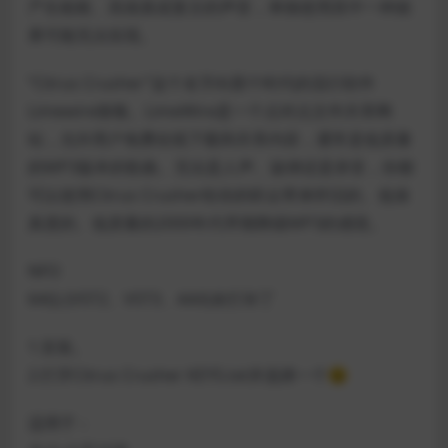
产生粗糙、高保真或复古的声音，单独使用其中一种效
果可能无法实现。
“Citrus Crusher”这个名字向那个时代的流行软件
Limewire致敬。LimeWire是一个点对点文件共享网
站，允许用户免费在线下载和共享内容，通常是低质量
的MP3版本的歌曲。无论是人声、旋律还是录音，你都
可以使用Citrus Crusher给你的听众带来怀旧的、低保
真度的、低质量的2000年代早期降级MP3的感觉。
NFO
64位:(VST2、VST3、AAX)未打补丁
1.安装。
2.打开Citrus Crusher KEYS.txt并选择一个😉
适用于：