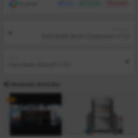
R, James
Share
Favorites
Likes(
0
)
Previous
Initial Audio IA-LA1 Compressor v1.3.0
Next
Clark Audio DreamFi v1.0.2
Related Articles
VIP