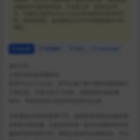
质量的MP3版本的歌曲。无论是人声、旋律还是录
音，你都可以使用Citrus Crusher给你的听众带来怀旧
的、低保真度的、低质量的2000年代早期降级MP3的
感觉。
Details
历史版本
FAQ
Comment
插件介绍
21世纪初的低质量效应
使用Citrus Crusher，您可以毫不费力地将音频传输回
21世纪初。只需点击几下鼠标，就能感受到低质量
MP3、手机录音和CD刻录带来的怀旧之情。
与常规的比特粉碎效果不同，这种效果会降低音频质量
并同时压缩音频。位粉碎和压缩一起可以创建独特和有
趣的声音纹理和字符。降低位深度和压缩相结合，可以