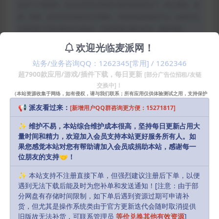
任何个人或组织，在未征得本站和原作者同意的情况下，禁止复制、盗
用、采集、发布本站内容到任何网站、书籍等各类媒体平台。如若本站
内容侵犯了原作者的合法权益，可联系我们进行处理，感谢理解。
欢迎光临麦派网！
Download
10
站务/业务咨询QQ：1262345[常用] / 1262346
派币
超7900款应用/游戏/插件下载，每日更新
[部分广告位招租/友链
交换中]！
会员
永久会员
（本站资源收集于网络，如有侵权，请与我们联系；所有应用仅供体验测试之用，支持保护
Free
Free
知识产权请购买正版！）
📢 派友看过来：
[新增用户QQ群咨询更方便：15271817]
Buy download
✨ 维护不易，本站综合维护成本很高，坚持每日更新占用大
量时间和精力，欢迎加入会员支持本站更好服务所有人。如
果您感觉本站对您有帮助请加入会员或捐助本站，感谢每一
Includes Resources:
(1 items)
位朋友的支持🤝！
Recent Updates:
2025-03-01
✨ 本站支持不注册直接下单，但强烈建议注册后下单，以便
遇到无法下载后能及时为您补单和发送通知！[注意：由于部
默认解压密码:
如有密码，解压密码统一为：
分网盘有存储时间限制，如下单后遇到资源过期可申请补
MacPie.Cc（注意大小写）
货，但尤其是操作系统类由于官方更新迭代会随时取消提供
旧版故无法补货，可联系管理员
等价兑换其他有效资源
]