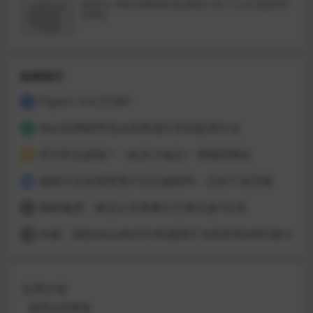
Metric Halo MBDavids2Bus v4.1.12.276[GUIS
EPPE]
热榜排行
Papers 3.4.23.587
1
Mac应用程序无法安装或打开的处理方法
2
开汽车玩游戏？《欢乐斗地主》登陆特斯拉
3
据统计百兆宽带用户占比超80%：正向千兆升级
4
国铁集团：春运火车票累计已售出超1亿张
5
外媒：新款Xbox的GPU性能强于当前所有AMD显卡
6
应用介绍
使用注意事项