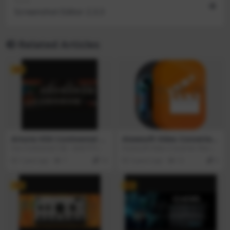
Next
Screenshot Editor 2.3.3
Related Articles
VIP
Arturia VOX Continental V
Aiseesoft Video Converter
v2.13.2(5305)
v9.2.56.130969
Vox Continental V是一款炙手可热
Aiseesoft Video Converter Mac版
的晶体管热门产品。Vox风琴演奏了
是款针对视频文件打造的编辑以及
1 year ago
7
10
3 years ago
13
0
《门》、《动物》、《埃尔维斯·科
转换工具。Aiseesoft Video Conve
斯特洛》甚至披头士乐队的几首曲
rter Mac版可以让用户轻松转换和
目中不可磨灭的声音。Vox Contine
编辑Mac上的4K UHD视频以及DV
VIP
VIP
ntal V将这种嘶嘶作响的声音置于混
D。并且Aiseesoft Video Converte
音的中心，将精确的建模与最先进
r Mac版还支持外部音轨和多音轨Ai
的软件便利性相结合。点燃你的
seesoft进行了重大更新，以支持视
火。在合成器成为主流之前，蓬勃
频的外部和多音频轨道以及外部字
发展并引起共鸣的Vox管风琴是为数
幕。
不多的在舞台上获得新的热门声音