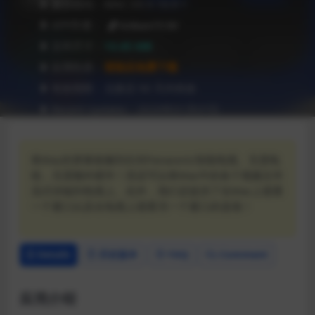
❥ 兼容级别：MAC OS X 10.9 +
❥ APP作者：
AirBeamTV BV
❥ 文件尺寸：
13.45 MB
❥ 应用性质：
登陆后免费下载
❥ 有效期限：兑换后 90 天内有效
❥ Recent Updates：2020年01月07日
将Mac的屏幕镜像到任何Panasonic智能电视。无需电
线，无需额外硬件！您还可以将Mac中的各个视频文件
流式传输到电视上。此外，我们还提供了在Mac上观看
一个窗口以及在电视上观看另一个窗口的选项！
Details
历史版本
FAQ
Comment
应用介绍