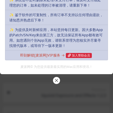
理您的订单，如未处理的订单被清理，请重新下单！
音频驱动程序（AirBeamTVAudioDriver）下载：
✨ 鉴于软件的可复制性，所有订单不支持以任何理由退款，
请知悉并熟虑后下单！
https://pan.baidu.com/s/XXX
密码：
xxxx
✨ 为提供及时新鲜应用，本站坚持每日更新。因大多数App
的Patch/SN/Key来自第三方，故无法保证所有App都有效可
声明：
本站部分资源和文章资讯来源于网络，版权归原作者所有。
用。如您遇到个别App无效，请联系管理为您核实并尽量寻
任何个人或组织，在未征得本站和原作者同意的情况下，禁止复制、盗
找替代版本，或等待下一版本更新！
用、采集、发布本站内容到任何网站、书籍等各类媒体平台。如若本站
内容侵犯了原作者的合法权益，可联系我们进行处理，感谢理解。
即刻解锁[麦派网]VIP服务 →
加入赞助会员
麦派网© 为您提供最新最实用的Mac应用和资讯！
R, James
Share
Favorites
Likes(
0
)
Previous
liquivid Exposure and Effects 1.2.3