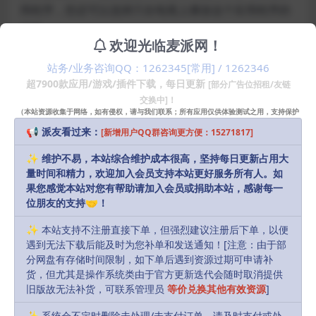
用程序，您还可以选择只在电视上播放这个应用程序的
画面。
欢迎光临麦派网！
播放视频文件
站务/业务咨询QQ：1262345[常用] / 1262346
超7900款应用/游戏/插件下载，每日更新
[部分广告位招租/友链
如果您在Mac上已经准备好了想要播放的视频文件，把
交换中]！
（本站资源收集于网络，如有侵权，请与我们联系；所有应用仅供体验测试之用，支持保护
这个视频文件拖动到盒子里，视频将自动在电视上播
知识产权请购买正版！）
📢 派友看过来：
[新增用户QQ群咨询更方便：15271817]
放。
✨ 维护不易，本站综合维护成本很高，坚持每日更新占用大
开启声音：检查这里听一下你在电视上能不能听到来自
量时间和精力，欢迎加入会员支持本站更好服务所有人。如
果您感觉本站对您有帮助请加入会员或捐助本站，感谢每一
你Mac电脑上播放的声音。如果没有声音，您需要下载
位朋友的支持🤝！
并安装额外的音频驱动软件（驱动程序可以在下面激活
方法中下载）。
✨ 本站支持不注册直接下单，但强烈建议注册后下单，以便
遇到无法下载后能及时为您补单和发送通知！[注意：由于部
分网盘有存储时间限制，如下单后遇到资源过期可申请补
安装方法
货，但尤其是操作系统类由于官方更新迭代会随时取消提供
旧版故无法补货，可联系管理员
等价兑换其他有效资源
]
直接安装
✨ 系统会不定时删除未处理/未支付订单，请及时支付或处