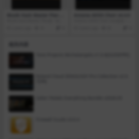
的方法之一。
Musik Hack Master Plan v
Antares AVOX Choir v4.4.0
1.5.7
Musik Hack Master Plan是一款母
Antares AVOX Choir mac版是一款
盘制作软件，旨在简化母盘制作过
专业的合唱音频处理插件，可以帮
2 years ago
16
10
3 years ago
28
10
程并获得高质量的结果。
助用户在录制和处理合唱音频时实
现更加自然和逼真的效果。它提供
了多种音频处理工具，如和声合
相关内容
并、音高校正、变声等，可以让用
户轻松地将合唱音频处理成自己想
要的效果。
Tone Projects Michelangelo v1.0.4[GUISEPPE]
Roland Cloud ZENOLOGY Pro Collection v2.0.
7[VR]
Safari Pedals Everything Bundle v2026.05
Firewall Scudo v3.0.4