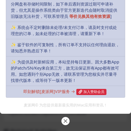
分网盘有存储时间限制，如下单后遇到资源过期可申请补
Recent Updates:
2024-01-27
货，但尤其是操作系统类由于官方更新迭代会随时取消提供
旧版故无法补货，可联系管理员
等价兑换其他有效资源
]
默认解压密码:
如有密码，解压密码统一为：
MacPie.Cc（注意大小写）
✨ 系统会不定时删除未处理/未支付订单，请及时支付或处
理您的订单，如未处理的订单被清理，请重新下单！
下载遇到问题？可联系客服或反馈
✨ 鉴于软件的可复制性，所有订单不支持以任何理由退款，
请知悉并熟虑后下单！
R, James
Share
Favorites
Likes(
0
)
✨ 为提供及时新鲜应用，本站坚持每日更新。因大多数App
的Patch/SN/Key来自第三方，故无法保证所有App都有效可
用。如您遇到个别App无效，请联系管理为您核实并尽量寻
Previous
找替代版本，或等待下一版本更新！
Real Media Library v4.22.6
即刻解锁[麦派网]VIP服务 →
加入赞助会员
麦派网© 为您提供最新最实用的Mac应用和资讯！
Next
Tipard Screen Capture v1.1.26.4838