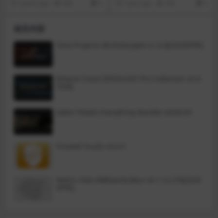
3 years ago
266
0
1 year ago
244
0
觉。此外，它可以作为视频编辑软
幕的Mac一体化视频播放器！Total
件在Mac上旋转或翻转视频角度。
Video Player for Mac字幕可用作M
ac的AVI播放器和MKV播放器Ma
相关内容
c。它配备了硬件加速功能，使用户
可以在Mac上完美播放4K超**AV
I，MKV ...电影而不会有任何滞后现
Tone Projects Michelangelo v1.0.4[GUISEPPE]
象。而且支持4K，AVI，MKV，MP
4，H264，Mov，FLV，WMV，3G
P以及所有其他流行的视频文件以及
任何音频格式（Mp3，Wma） ，O
Roland Cloud ZENOLOGY Pro Collection v2.0.
gg，Mpeg-1，Mpeg-2等）以及所
7[VR]
有媒体光盘，包括蓝光，DVD，VC
D，SVCDS，DVB和音频CD。
Safari Pedals Everything Bundle v2026.05
Firewall Scudo v3.0.4
Metric Halo MBDavids2Bus v4.1.12.276[GUIS
EPPE]