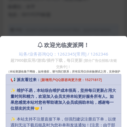
纵横比：水平
包括：50个FCPX标题
声明：
本站部分资源和文章资讯来源于网络，版权归原作者所有。
任何个人或组织，在未征得本站和原作者同意的情况下，禁止复制、盗
欢迎光临麦派网！
用、采集、发布本站内容到任何网站、书籍等各类媒体平台。如若本站
内容侵犯了原作者的合法权益，可联系我们进行处理，感谢理解。
站务/业务咨询QQ：1262345[常用] / 1262346
超7900款应用/游戏/插件下载，每日更新
[部分广告位招租/友链
Download
交换中]！
10
派币
（本站资源收集于网络，如有侵权，请与我们联系；所有应用仅供体验测试之用，支持保护
知识产权请购买正版！）
📢 派友看过来：
[新增用户QQ群咨询更方便：15271817]
会员
永久会员
Free
Free
✨ 维护不易，本站综合维护成本很高，坚持每日更新占用大
量时间和精力，欢迎加入会员支持本站更好服务所有人。如
果您感觉本站对您有帮助请加入会员或捐助本站，感谢每一
Buy download
位朋友的支持🤝！
✨ 本站支持不注册直接下单，但强烈建议注册后下单，以便
Includes Resources:
(1 items)
遇到无法下载后能及时为您补单和发送通知！[注意：由于部