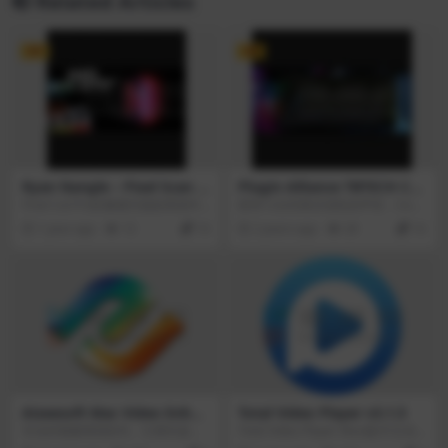
Related Articles
VIP
VIP
Ryan Nangle – Pixel Scan E
Plugin Alliance TBTECH Ce
ffect – Final Cut Pro v1.0
nozoix Compressor v1.1.1
Final Cut Pro的像素扫描效果插件
获得12台经典压缩机的声音，Cenz
包。
odix包含所有主要制作元素的压缩
1 year ago
12
10
2 years ago
28
10
算法，包括“Drum”、“Vocal”、“Bu
s”和“Mastering”，以及再现复古压
缩器声音的算法，如“Black FE
T”、“Blue FET”和“Vinte Opto”、“Vir
tual Mu”等，提供了完美的平衡和
多功能性。这个压缩器插件能够满
足您的所有压缩需求——从密集现
代的声音到强大的复古魅力。
Aiseesoft Mac Video Enhan
Total Video Player v3.1.5
cer v9.2.36.133287
专业的视频增强软件。它擅长提高
Total Video Player Mac版(中文名
视频质量，带来更清晰的视频视
为超级播霸)是适用于mac的带有字