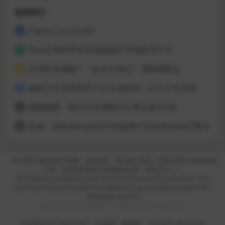
热榜排行
Papers 3.4.23.587
1
Mac应用程序无法安装或打开的处理方法
2
开汽车玩游戏？《欢乐斗地主》登陆特斯拉
3
据统计百兆宽带用户占比超80%：正向千兆升级
4
国铁集团：春运火车票累计已售出超1亿张
5
外媒：新款Xbox的GPU性能强于当前所有AMD显卡
6
（本站部分资源收集于网络，如有侵权，请与我们联系；所有应用仅供体验测试
之用，支持保护知识产权请购买正版，感谢关注！）
All software and games here are only for research or test base, not
permanent use, if you like the software or game please support the
developer. BUY IT!
问题/建议/反馈/合作QQ：1262345(常用) / 1262346
CopyRight © 1999-2025 『华e科技 -
麦派网
』, All Rights Reserved.