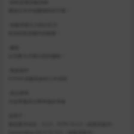
-轻松设置排版动画
播放文本并创建独特的字幕！
-创建有吸引力的幻灯片
给你的投篮额外的能量！
-徽标
以无数方式展示您的徽标！
-拖放操作
FCPX中流畅高效的工作流程
-高分辨率
为业界最高分辨率做好准备
适用于：
最低要求动议：5.2.3，FCPX 10.2.3（或更高版本）
SystemMac:OS X 10.10.5（或更高版本）