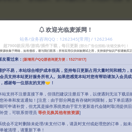
Comment
欢迎光临麦派网！
站务/业务咨询QQ：1262345[常用] / 1262346
超7900款应用/游戏/插件下载，每日更新
[部分广告位招租/友链交换中]！
资源收集于网络，如有侵权，请与我们联系；所有应用仅供体验测试之用，支持保护知识产权请购买
 派友看过来：
[新增用户QQ群咨询更方便：15271817]
维护不易，本站综合维护成本很高，坚持每日更新占用大量时间和精力，
产品做广告而设计。
会员支持本站更好服务所有人。如果您感觉本站对您有帮助请加入会员或
，感谢每一位朋友的支持🤝！
高版本）
本站支持不注册直接下单，但强烈建议注册后下单，以便遇到无法下载后
您补单和发送通知！[注意：由于部分网盘有存储时间限制，如下单后遇
期可申请补货，但尤其是操作系统类由于官方更新迭代会随时取消提供旧
补货，可联系管理员
等价兑换其他有效资源
]
原作者所有。任何个人或组织，在未征得本站和原作者同意的情况下，禁止复制、盗用
系统会不定时删除未处理/未支付订单，请及时支付或处理您的订单，如未
如若本站内容侵犯了原作者的合法权益，可联系我们进行处理，感谢理解。
单被清理，请重新下单！