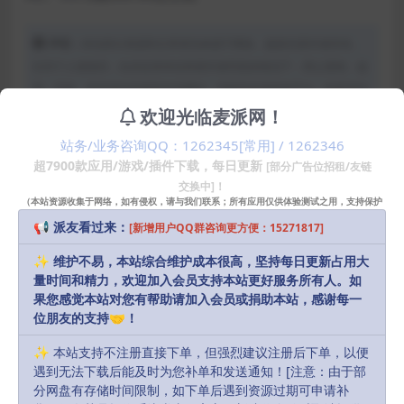
声明：
本站部分资源和文章资讯来源于网络，版权归原作者所有。
任何个人或组织，在未征得本站和原作者同意的情况下，禁止复制、盗
用、采集、发布本站内容到任何网站、书籍等各类媒体平台。如若本站
内容侵犯了原作者的合法权益，可联系我们进行处理，感谢理解。
欢迎光临麦派网！
站务/业务咨询QQ：1262345[常用] / 1262346
Download
超7900款应用/游戏/插件下载，每日更新
[部分广告位招租/友链
10
派币
交换中]！
（本站资源收集于网络，如有侵权，请与我们联系；所有应用仅供体验测试之用，支持保护
知识产权请购买正版！）
会员
永久会员
📢 派友看过来：
[新增用户QQ群咨询更方便：15271817]
Free
Free
✨ 维护不易，本站综合维护成本很高，坚持每日更新占用大
量时间和精力，欢迎加入会员支持本站更好服务所有人。如
Buy download
果您感觉本站对您有帮助请加入会员或捐助本站，感谢每一
位朋友的支持🤝！
Includes Resources:
(2 items)
✨ 本站支持不注册直接下单，但强烈建议注册后下单，以便
遇到无法下载后能及时为您补单和发送通知！[注意：由于部
Recent Updates:
2025-05-03
分网盘有存储时间限制，如下单后遇到资源过期可申请补