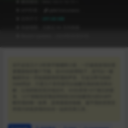
❥ 兼容级别：MAC OS X 10.15 +
❥ APP作者：
uJAM Instruments
❥ 文件尺寸：
297.08 MB
❥ 有效期限：兑换后 90 天内有效
❥ Recent Updates：2024年09月07日
你不必花几个小时来平衡桶和小鼓，一打破就发现你需
要重新制作整个节奏。在VOID的帮助下，您可以一键
触摸并从一开始就获得所需的声音。它会立即与你的
DAW同步，只需几个音符就可以创建完美的填充和分
解，让你的粉丝高兴地尖叫。VOID具有10个独立的套
装、12个智能混音预设和轻松访问创建强大的DnB中
断所需的唯一效果，是将最脏的独奏、最平滑的背景音
和强大的低音线结合在一起的完美工具。