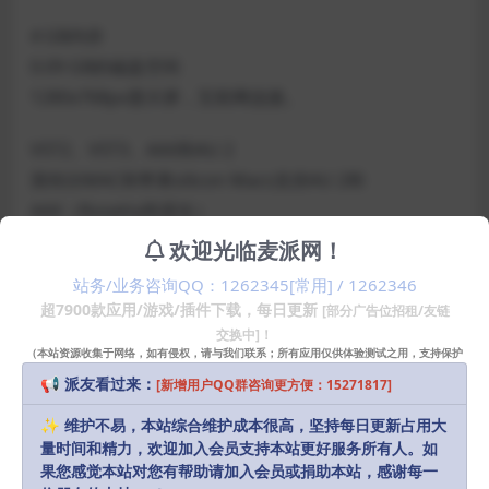
4 GB内存
0.09 GB的磁盘空间
1280x768px显示屏，互联网连接。
VST2、VST3、AAX和AU 2
英特尔MAC和苹果silicon Macs支持AU 2和
AAX（Rosetta和原生）
欢迎光临麦派网！
声明：
本站部分资源和文章资讯来源于网络，版权归原作者所有。
站务/业务咨询QQ：1262345[常用] / 1262346
任何个人或组织，在未征得本站和原作者同意的情况下，禁止复制、盗
超7900款应用/游戏/插件下载，每日更新
[部分广告位招租/友链
用、采集、发布本站内容到任何网站、书籍等各类媒体平台。如若本站
交换中]！
内容侵犯了原作者的合法权益，可联系我们进行处理，感谢理解。
（本站资源收集于网络，如有侵权，请与我们联系；所有应用仅供体验测试之用，支持保护
知识产权请购买正版！）
📢 派友看过来：
[新增用户QQ群咨询更方便：15271817]
Download
10
✨ 维护不易，本站综合维护成本很高，坚持每日更新占用大
派币
量时间和精力，欢迎加入会员支持本站更好服务所有人。如
果您感觉本站对您有帮助请加入会员或捐助本站，感谢每一
会员
永久会员