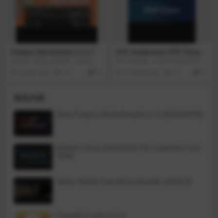
u-ray光盘，永久节省宝贵的时间。
Irflow 可提供最佳的视频质量。
4Easysoft Mac DVD Creator支持
所有光盘类型，包括DVD-5（4.7G
B）、DVD-9（8.5GB）、DVD-R、
DVD+R、DVD-RW、DVD+RW、DV
D-ROM、DVD-RAM、DVD-DL等。
Output Movement v1.2.1
PSP Audioware PSP Flare v
1.1.0
运动是一种惊人的效果，它将实时
PSP Flare是一个用于声音角色管理
为任何声音添加强大的节奏。运动
的插件，有助于使打击乐、贝斯和
2 years ago
19
10
3 months ago
17
10
引擎专为演播室和舞台设计，将为
其他节奏元素更清晰、更有活力和
任何曲目或现场表演注入活力。四
表现力。这个插件处理声音的两个
个节奏引擎使用侧链、通量、LFO
主要部分:冲击的开始和延续。在简
相关内容
和步进音序器模式和宏，无缝混
单的调节器的帮助下，你可以加强
合。使用XY宏垫即时定制声音，该
鼓，使鼓的声音更有冲击力，或者
宏垫最多可同时管理152个参数。
软化衰减，使声音更短，更集中。F
Tone Projects Michelangelo v1.0.4[GUISEPPE]
轻松将调制转换到76个调节器中的
lare的独特之处在于它提供了几种
任何一个。
处理模式:从柔和自然的调音到咄咄
逼人的影响力，为现代流派增添了
特色的“街头”和能量。该插件允许您
Roland Cloud ZENOLOGY Pro Collection v2.0.
处理两个单独的路径，例如，一个
7[VR]
桶、一个小鼓或低音吉他，以及一
整组乐器，以使乐曲的节奏基础更
加连贯和有力。内置的视觉指示器
有助于查看声音如何变化:您立即了
Safari Pedals Everything Bundle v2026.05
解信号的哪些部分被放大，哪些部
分被减弱，这使得决策更容易听
到。PSP Flare适用于各种任务:从简
单的弦乐攻击到彻底改变打击乐、
低音甚至人声的性质。它有助于快
Firewall Scudo v3.0.4