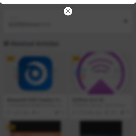
Next
轮回塔(Revita) v1.2
Related Articles
VIP
VIP
4Easysoft DVD Creator v1.
Airflow v3.3.10
0.16.146917
从所有视频格式创建DVD/Blue-ray
AIrflow for Mac是一款Chromecas
光盘/文件夹或ISO文件。支持编辑
t远端播放工具，AIrflow远程投放工
1 year ago
11
10
10 months ago
296
10
MP4、FLV、MOV、WMV、VOB、
具可以在播放窗口提供多个按钮去
MTS、AVI等。使用所需的音乐、背
进行调节，AIrflow for Mac可以让
景等自定义DVD菜单。修剪、裁
你在 Apple TV 和 Chromecast 上
VIP
剪、添加字幕、调整效果和合并/拆
观看mac电脑视频，无需等待，无
分章节。将任何视频创建为DVD/Bl
需索引，只需拖放即可观看，而且A