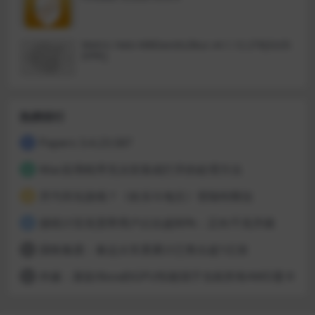
速找到正确的声音，并为音乐添加
能量、清晰度和专业密度，而无需
复杂的技术设置。
Metric Halo MBDavids2Bus v4.1.12.276[GUIS
EPPE]
热榜排行
Papers 3.4.23.587
1
Mac应用程序无法安装或打开的处理方法
2
开汽车玩游戏？《欢乐斗地主》登陆特斯拉
3
据统计百兆宽带用户占比超80%：正向千兆升级
4
国铁集团：春运火车票累计已售出超1亿张
5
外媒：新款Xbox的GPU性能强于当前所有AMD显卡
6