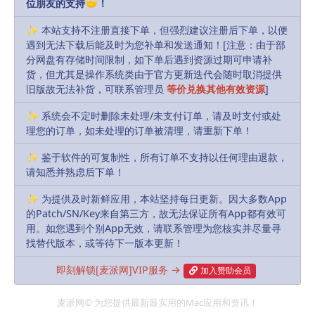
位朋友的支持🤝！
Free
Free
✨ 本站支持不注册直接下单，但强烈建议注册后下单，以便
遇到无法下载后能及时为您补单和发送通知！[注意：由于部
Buy download
分网盘有存储时间限制，如下单后遇到资源过期可申请补
货，但尤其是操作系统类由于官方更新迭代会随时取消提供
Includes Resources:
(2 items)
旧版故无法补货，可联系管理员
等价兑换其他有效资源
]
✨ 系统会不定时删除未处理/未支付订单，请及时支付或处
Recent Updates:
2024-09-07
理您的订单，如未处理的订单被清理，请重新下单！
默认解压密码:
如有密码，解压密码统一为：
✨ 鉴于软件的可复制性，所有订单不支持以任何理由退款，
MacPie.Cc（注意大小写）
请知悉并熟虑后下单！
下载遇到问题？可联系客服或反馈
✨ 为提供及时新鲜应用，本站坚持每日更新。因大多数App
的Patch/SN/Key来自第三方，故无法保证所有App都有效可
用。如您遇到个别App无效，请联系管理为您核实并尽量寻
R, James
Share
Favorites
Likes(
0
)
找替代版本，或等待下一版本更新！
即刻解锁[麦派网]VIP服务 →
加入赞助会员
Previous
麦派网© 为您提供最新最实用的Mac应用和资讯！
uJAM Beatmaker CIRCUITS v2.4.0