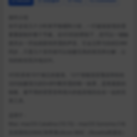
Details
历史版本
FAQ
Comment
插件介绍
你不必花几个小时来平衡桶和小鼓，一打破就发现你需
要重新制作整个节奏。在VOID的帮助下，您可以一键触
摸并从一开始就获得所需的声音。它会立即与你的DAW
同步，只需几个音符就可以创建完美的填充和分解，让
你的粉丝高兴地尖叫。
VOID具有10个独立的套装、12个智能混音预设和轻松
访问创建强大的DnB中断所需的唯一效果，是将最脏的
独奏、最平滑的背景音和强大的低音线结合在一起的完
美工具。
适用于：
Mac: macOS Catalina (10.15) – macOS Sonoma (14)
支持英特尔MAC和苹果silicon MAC（Rosetta和原生）