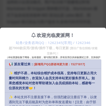
这样的小众语法格式。用户在分组下新建笔记时有
Markdown 和 Snippet 两种模式可选，Markdown 模
式下会自动支持各种 MD 语法以及 Latex 格式，而
Snippet 模式则会为用户提供 N 多种代码书写环境。
Boostnote Mac版提供了黑白两色主题，并有数十种文
欢迎光临麦派网！
本配色可选，你还能设置文本的字体、字号、行距、预
站务/业务咨询QQ：1262345[常用] / 1262346
览切换方式、Keymap 以及预览窗口的样式自定义。
超7900款应用/游戏/插件下载，每日更新
[部分广告位招租/友链
交换中]！
（本站资源收集于网络，如有侵权，请与我们联系；所有应用仅供体验测试之用，支持保护
安装方法
知识产权请购买正版！）
📢 派友看过来：
[新增用户QQ群咨询更方便：15271817]
直接安装
✨ 维护不易，本站综合维护成本很高，坚持每日更新占用大
量时间和精力，欢迎加入会员支持本站更好服务所有人。如
果您感觉本站对您有帮助请加入会员或捐助本站，感谢每一
声明：
本站部分资源和文章资讯来源于网络，版权归原作者所有。
位朋友的支持🤝！
任何个人或组织，在未征得本站和原作者同意的情况下，禁止复制、盗
✨ 本站支持不注册直接下单，但强烈建议注册后下单，以便
用、采集、发布本站内容到任何网站、书籍等各类媒体平台。如若本站
遇到无法下载后能及时为您补单和发送通知！[注意：由于部
内容侵犯了原作者的合法权益，可联系我们进行处理，感谢理解。