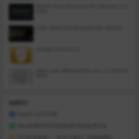
密您的连接等。TablePlus使得数据
Roland Cloud ZENOLOGY Pro Collection v2.0.
库管理变得简单。 用于关系数据库
7[VR]
的现代，原生和友好的GUI工具：
MySQL，PostgreSQL等。
Safari Pedals Everything Bundle v2026.05
Firewall Scudo v3.0.4
Metric Halo MBDavids2Bus v4.1.12.276[GUIS
EPPE]
热榜排行
Papers 3.4.23.587
1
Mac应用程序无法安装或打开的处理方法
2
开汽车玩游戏？《欢乐斗地主》登陆特斯拉
3