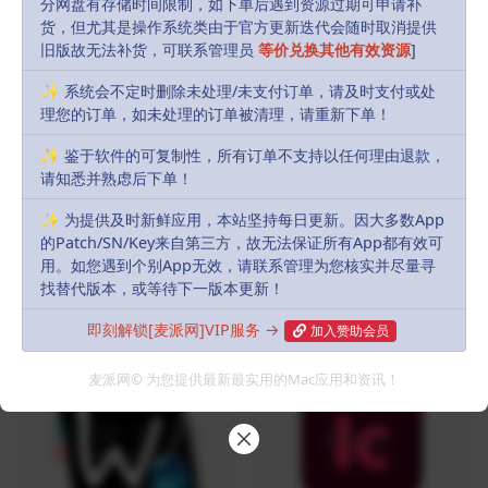
分网盘有存储时间限制，如下单后遇到资源过期可申请补
货，但尤其是操作系统类由于官方更新迭代会随时取消提供
旧版故无法补货，可联系管理员
等价兑换其他有效资源
]
R, James
Share
Favorites
Likes(
0
)
✨ 系统会不定时删除未处理/未支付订单，请及时支付或处
理您的订单，如未处理的订单被清理，请重新下单！
Previous
✨ 鉴于软件的可复制性，所有订单不支持以任何理由退款，
Kiwi for Gmail 2.0.40
请知悉并熟虑后下单！
✨ 为提供及时新鲜应用，本站坚持每日更新。因大多数App
Next
的Patch/SN/Key来自第三方，故无法保证所有App都有效可
Hydra 4.4 CR2
用。如您遇到个别App无效，请联系管理为您核实并尽量寻
找替代版本，或等待下一版本更新！
即刻解锁[麦派网]VIP服务 →
Related Articles
加入赞助会员
麦派网© 为您提供最新最实用的Mac应用和资讯！
VIP