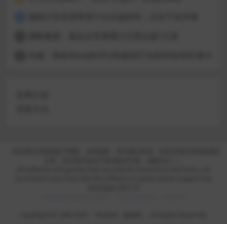
据统计百兆宽带用户占比超80%：正向千兆升级
4
国铁集团：春运火车票累计已售出超1亿张
5
外媒：新款Xbox的GPU性能强于当前所有AMD显卡
6
应用介绍
安装方法
（本站部分资源收集于网络，如有侵权，请与我们联系；所有应用仅供体验测试
之用，支持保护知识产权请购买正版，感谢关注！）
All software and games here are only for research or test base, not
permanent use, if you like the software or game please support the
developer. BUY IT!
问题/建议/反馈/合作QQ：1262345(常用) / 1262346
CopyRight © 1999-2025 『华e科技 -
麦派网
』, All Rights Reserved.