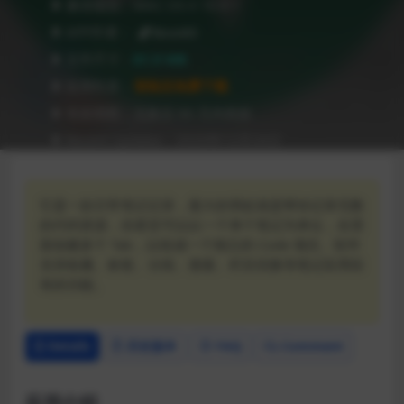
❥ 兼容级别：MAC OS X 10.9 +
❥ APP作者：
BoostIO
❥ 文件尺寸：
81.9 MB
❥ 应用性质：
登陆后免费下载
❥ 有效期限：兑换后 90 天内有效
❥ Recent Updates：2020年12月26日
它是一款日常笔记记录，最大的用处就是帮你记录无数
的代码资源，你甚至可以以一个单个笔记为单位，在里
面创建多个 Tab，以组成一个独立的 Code 项目。软件
支持收藏、标签、分组、搜索、栏目切换等笔记应用应
有的功能。
Details
历史版本
FAQ
Comment
应用介绍