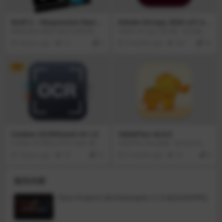
Wolf 2 – Responsive Design
Adobe InCopy 2026 v21.3.0
er Pro v3.04
[AAT/MG]
想要在Mac系统中设计出独特具有
Adobe InCopy 2023是一款功能强
创意的网页其实还真没有想象中那
大的文字编辑和协作软件，用于出
4 years ago
12
0
3 months ago
301
20
么难哦，Mac用户们只需要来这款
版行业。它提供了丰富的编辑工具
Wolf Responsive Website Designe
和协作功能，支持与InDesign的无
r for Mac的网页设计工具中就可以
缝协作，使编辑人员能够高效地编
VIP
轻松体验给力的设计方案哦，并且
辑、格式化和审校文字内容。无论
不仅可以设计出设计师们所需要的
是印刷品、杂志还是其他出版物，I
网页还具有负责与移动框架或是HT
nCopy 2023都是一个理想的选择，
ML5代码代和安全网站发布的集成
能够满足出版行业的专业需求。
的功能设计哦，赶快加入体验吧。
Cisdem OCRWizard v5.1.0
TablePlus v6.8.0
Cisdem OCRWizard for Mac 通过
TablePlus Mac版是一款macOS平
易于使用的界面，可以轻松地转换
台管理和开发数据库的原生应用，t
3 years ago
18
10
5 months ago
25
0
任何PDF文件。Cisdem OCRWizar
ableplus mac版可以帮助您轻松编
d Mac版能够轻松地将49种语言的
辑数据库中的数据和结构，配备了
任何PDF，扫描文档或图像文件
许多安全功能来保护您的数据库，
相关内容
（包括名片图片）转换为可搜索和
包括多步验证支持，本机libssh和T
可编辑的PDF，Word，Pages，HT
LS来加密您的连接。TablePlus可以
ML，Excel，Keynote，和mac上的
帮助您轻松编辑数据库中的数据和
Tone Projects Michelangelo v1.0.4[GUISEPPE]
ePub等，功能强大。
结构。TablePlus Mac版还包含许多
安全功能以更好地保护您的数据安
全，包括使用本地libssh和TLS来加