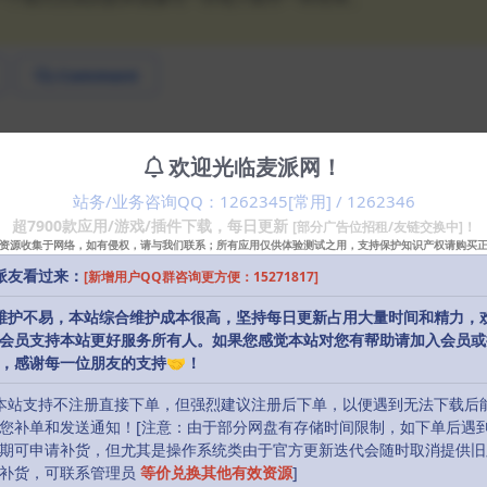
Comment
欢迎光临麦派网！
站务/业务咨询QQ：1262345[常用] / 1262346
作应用程序。制作一个格式完美的剧本就像写一封电子邮件一样简单。
超7900款应用/游戏/插件下载，每日更新
[部分广告位招租/友链交换中]！
资源收集于网络，如有侵权，请与我们联系；所有应用仅供体验测试之用，支持保护知识产权请购买
译文件的理想之选。
 派友看过来：
[新增用户QQ群咨询更方便：15271817]
行业标准。
的某个位置。
维护不易，本站综合维护成本很高，坚持每日更新占用大量时间和精力，
会员支持本站更好服务所有人。如果您感觉本站对您有帮助请加入会员或
眼睛疲劳。
，感谢每一位朋友的支持🤝！
本站支持不注册直接下单，但强烈建议注册后下单，以便遇到无法下载后
您补单和发送通知！[注意：由于部分网盘有存储时间限制，如下单后遇
，颜色，边距等等。
期可申请补货，但尤其是操作系统类由于官方更新迭代会随时取消提供旧
。
补货，可联系管理员
等价兑换其他有效资源
]