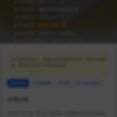
❥ 兼容级别：MAC OS X 10.9 +
❥ APP作者：
HOMEDESIGN3D.COM
❥ 文件尺寸：
104.8 MB
❥ 应用性质：
登陆后免费下载
❥ 有效期限：兑换后 90 天内有效
❥ Recent Updates：2019年12月29日
无论是新家设计、装修或是改变家居布局、更换室内颜
色，家居3D设计DIY帮助你实现。
Details
历史版本
FAQ
Comment
应用介绍
Home Design 3D 是一款Mac上优秀的3D室内布局设