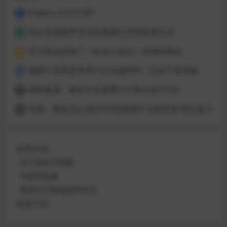
Papers 3.4.23.587
1
Mac应用程序无法安装或打开的处理方法
2
开汽车玩游戏？《欢乐斗地主》登陆特斯拉
3
据统计百兆宽带用户占比超80%：正向千兆升级
4
国铁集团：春运火车票累计已售出超1亿张
5
外媒：新款Xbox的GPU性能强于当前所有AMD显卡
6
应用介绍
设计您的平面图
布置和装修
视觉化并参观您的作品
安装方法