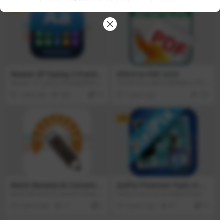
VIP
Master Of Typing 3 Practic
DOCX to PDF 3.0.0
e v15.17.4
Master of Typing 3 Mac版是Maco
可以将 Docx 格式文档转换为 PDF
s上一款中文打字速度练习工具，中
格式文档，支持多个版本的 Office
1 year ago
289
10
7 years ago
233
文名称打字大师，有丰富的拼音以
文档，还可以将多个 Docx 文档合
及句子供您练习，让你快速提升打
并到一个 PDF 文档中去。
字速度，帮你掌握快速打字的技
VIP
巧。另外还有 Master of Typing 3 –
Advanced Edition 提供其它多种语
言打字练习。
Batch Rename & Convert P
JixiPix Premium Pack v1.2.
hotos v1.2
11
Batch Rename & Convert Photos
JixiPix Premium Pack是JixiPix系列
是一个同时重命名多个文件的程
的一键式图像处理工具之一。JixiPix
4 years ago
11
0
3 years ago
37
10
序。通过配置重命名方法，可以以
Premium Pack拥有18种不同效果
各种方式操纵名称。在大量文件上
的特效预设，这些预设包含油画、