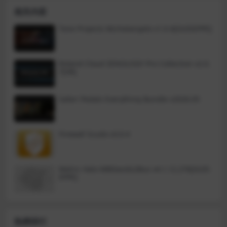
使用多种方法设置批处理作业很容
素描、复古场景、水彩画等多种不
相关内容
易。使用“Rename Photos”，您可
同的风格，帮助大家制作出更加具
以通过添加、删除、替换、更改大
有艺术感的图像。
小写或基于文件的已知信息为文件
Tone Projects Michelangelo v1.0.4[GUISEPPE]
赋予全新名称来构造新文件名。
Roland Cloud ZENOLOGY Pro Collection v2.0.
7[VR]
Safari Pedals Everything Bundle v2026.05
Firewall Scudo v3.0.4
Metric Halo MBDavids2Bus v4.1.12.276[GUIS
EPPE]
热榜排行