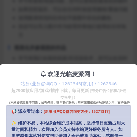
辛亏有复制/粘贴功能，您可以复制您最喜欢的物件
如果您想返回，可以在任何时候使用撤销/重做功能
使用眼滴管找到任何在平面图中存在的颜色
您还可以导入图片作为纹理并将他们使用在任何地
方
视觉化并参观您的作品
辛亏有我们全新的拟真3D渲染技术，您可以在实时
3D模式下参观您的作品宛如置身其中一样
欢迎光临麦派网！
探索您的家，您的室外环境甚至您的邻居
欣赏白天和夜晚的效果，指南针功能将会向您展示
站务/业务咨询QQ：1262345[常用] / 1262346
超7900款应用/游戏/插件下载，每日更新
[部分广告位招租/友链
光束在一天中不同时间掉落的准确位置
交换中]！
（本站资源收集于网络，如有侵权，请与我们联系；所有应用仅供体验测试之用，支持保护
知识产权请购买正版！）
安装方法
📢 派友看过来：
[新增用户QQ群咨询更方便：15271817]
✨ 维护不易，本站综合维护成本很高，坚持每日更新占用大
直接安装
量时间和精力，欢迎加入会员支持本站更好服务所有人。如
果您感觉本站对您有帮助请加入会员或捐助本站，感谢每一