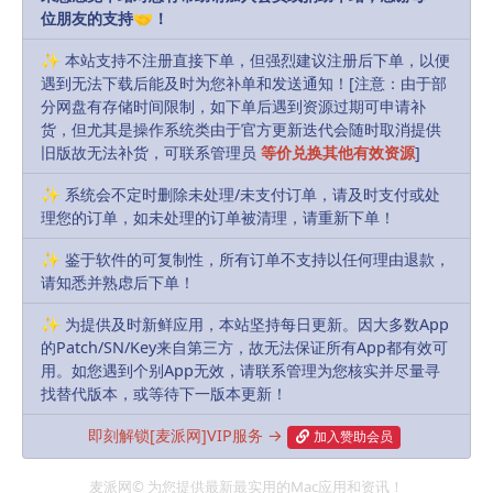
位朋友的支持🤝！
声明：
本站部分资源和文章资讯来源于网络，版权归原作者所有。
任何个人或组织，在未征得本站和原作者同意的情况下，禁止复制、盗
✨ 本站支持不注册直接下单，但强烈建议注册后下单，以便
用、采集、发布本站内容到任何网站、书籍等各类媒体平台。如若本站
遇到无法下载后能及时为您补单和发送通知！[注意：由于部
分网盘有存储时间限制，如下单后遇到资源过期可申请补
内容侵犯了原作者的合法权益，可联系我们进行处理，感谢理解。
货，但尤其是操作系统类由于官方更新迭代会随时取消提供
旧版故无法补货，可联系管理员
等价兑换其他有效资源
]
admin
Share
Favorites
Likes(
0
)
✨ 系统会不定时删除未处理/未支付订单，请及时支付或处
理您的订单，如未处理的订单被清理，请重新下单！
Previous
✨ 鉴于软件的可复制性，所有订单不支持以任何理由退款，
StarCraft II(星际争霸 II) v1.16.0.2931
请知悉并熟虑后下单！
✨ 为提供及时新鲜应用，本站坚持每日更新。因大多数App
的Patch/SN/Key来自第三方，故无法保证所有App都有效可
Next
用。如您遇到个别App无效，请联系管理为您核实并尽量寻
Panotour 2.5.12
找替代版本，或等待下一版本更新！
即刻解锁[麦派网]VIP服务 →
加入赞助会员
Related Articles
麦派网© 为您提供最新最实用的Mac应用和资讯！