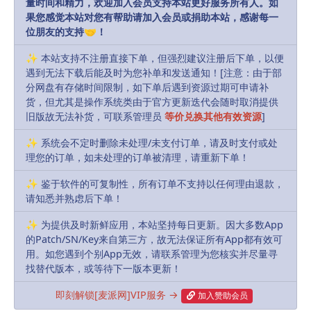
量时间和精力，欢迎加入会员支持本站更好服务所有人。如
个项目文件中一起工作，更重要的是同时进行工作。
果您感觉本站对您有帮助请加入会员或捐助本站，感谢每一
位朋友的支持🤝！
Merlin Server确保所有更改都立即集成到Merlin
Project中并分发给所有参与者。
✨ 本站支持不注册直接下单，但强烈建议注册后下单，以便
遇到无法下载后能及时为您补单和发送通知！[注意：由于部
Merlin Project现在可以让您通过本地网络以及iCloud
分网盘有存储时间限制，如下单后遇到资源过期可申请补
货，但尤其是操作系统类由于官方更新迭代会随时取消提供
Drive，Dropbox等云服务进行同步。这使您可以在协
旧版故无法补货，可联系管理员
等价兑换其他有效资源
]
作空间中找到切实可行的替代方案，即使Merlin Server
✨ 系统会不定时删除未处理/未支付订单，请及时支付或处
不包括在解决方案中。
理您的订单，如未处理的订单被清理，请重新下单！
离线和在线
✨ 鉴于软件的可复制性，所有订单不支持以任何理由退款，
请知悉并熟虑后下单！
即使你偶尔消失，而你不在线，也不需要停止使用
Merlin Project。所有更改都存储在本地，然后在重新
✨ 为提供及时新鲜应用，本站坚持每日更新。因大多数App
联机时同步。只要您重现现场，Merlin Server会同步回
的Patch/SN/Key来自第三方，故无法保证所有App都有效可
用。如您遇到个别App无效，请联系管理为您核实并尽量寻
顾所有更改 – 无论是您的还是整个团队。
找替代版本，或等待下一版本更新！
添加附件
即刻解锁[麦派网]VIP服务 →
加入赞助会员