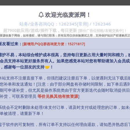
欢迎光临麦派网！
站务/业务咨询QQ：1262345[常用] / 1262346
超7900款应用/游戏/插件下载，每日更新
[部分广告位招租/友链交换中]！
资源收集于网络，如有侵权，请与我们联系；所有应用仅供体验测试之用，支持保护知识产权请购买
 派友看过来：
[新增用户QQ群咨询更方便：15271817]
维护不易，本站综合维护成本很高，坚持每日更新占用大量时间和精力，
会员支持本站更好服务所有人。如果您感觉本站对您有帮助请加入会员或
，感谢每一位朋友的支持🤝！
本站支持不注册直接下单，但强烈建议注册后下单，以便遇到无法下载后
您补单和发送通知！[注意：由于部分网盘有存储时间限制，如下单后遇
期可申请补货，但尤其是操作系统类由于官方更新迭代会随时取消提供旧
补货，可联系管理员
等价兑换其他有效资源
]
系统会不定时删除未处理/未支付订单，请及时支付或处理您的订单，如未
单被清理，请重新下单！
鉴于软件的可复制性，所有订单不支持以任何理由退款，请知悉并熟虑后