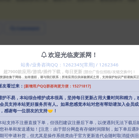
Comment
欢迎光临麦派网！
站务/业务咨询QQ：1262345[常用] / 1262346
除照片中不需要的内容，如擦除多余人群、删除文字、去除水印、修
超7900款应用/游戏/插件下载，每日更新
[部分广告位招租/友链交换中]！
建Snapheal来修复每一张不完美的照片。
资源收集于网络，如有侵权，请与我们联系；所有应用仅供体验测试之用，支持保护知识产权请购买
 派友看过来：
[新增用户QQ群咨询更方便：15271817]
维护不易，本站综合维护成本很高，坚持每日更新占用大量时间和精力，
会员支持本站更好服务所有人。如果您感觉本站对您有帮助请加入会员或
，感谢每一位朋友的支持🤝！
本站支持不注册直接下单，但强烈建议注册后下单，以便遇到无法下载后
件格式。 自定义擦除精度 三种最佳效果的擦除模式，无论照片是
您补单和发送通知！[注意：由于部分网盘有存储时间限制，如下单后遇
期可申请补货，但尤其是操作系统类由于官方更新迭代会随时取消提供旧