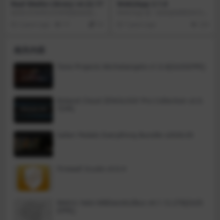
Real Media Library v4.22.17
Web2App 2.1.0
查询和复杂的数据库工作流。
使用文件夹和文件管理器轻松组织
Web2App 是一款快速将网页转为M
您的WordPress媒体库。Real Medi
ac App的小工具，我们可以利用她
2 years ago
17
10
7 years ago
226
a Library可帮助您进行媒体管理。
把常用的、喜爱的网络服务站瞬时
将数千个上传的文件组织到文件
间转换成 macOS 软件.
夹、收藏和库中。一个真正的文件
相关内容
管理器，允许你在WordPress中管
理大量文件。
Tone Projects Michelangelo v1.0.4[GUISEPPE]
Roland Cloud ZENOLOGY Pro Collection v2.0.
7[VR]
Safari Pedals Everything Bundle v2026.05
Firewall Scudo v3.0.4
Metric Halo MBDavids2Bus v4.1.12.276[GUIS
EPPE]