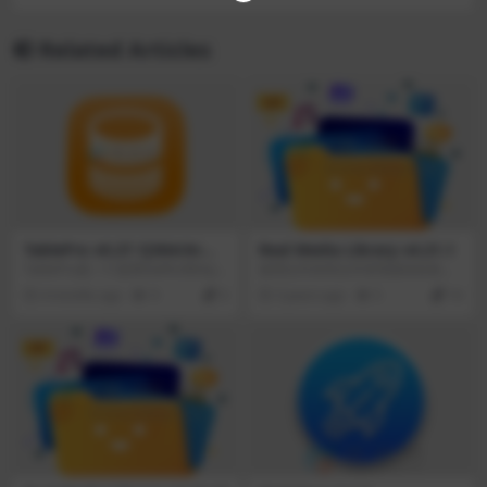
Related Articles
VIP
TablePro v0.27.1[X64/Arm6
Real Media Library v4.21.1
4]
TablePro是一个使用SwiftUI和App
使用文件夹和文件管理器轻松组织
Kit构建的本机macOS数据库客户
您的WordPress媒体库。Real Medi
4 months ago
9
0
3 years ago
5
10
端，旨在提供快速无缝的数据库使
a Library可帮助您进行媒体管理。
用体验。与构建在Java或electronic
将数千个上传的文件组织到文件
上的传统工具不同，TablePro作为
夹、收藏和库中。一个真正的文件
VIP
一个真正的Mac应用程序运行，即
管理器，允许你在WordPress中管
时启动并使用最少的系统资源。它
理大量文件。
支持包括MySQL、PostgreSQL、M
ariaDB和SQLite在内的主要数据
库，为管理数据、编写查询和探索
模式提供了统一的界面。TablePro
专注于性能和可用性，提供了强大
的SQL编辑器、直观的数据网格和
安全的连接选项，使其适用于日常