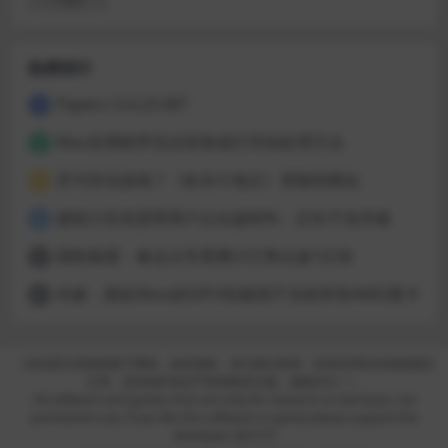
热榜排行
Papers 3.4.23.587
1
Mac应用程序无法安装或打开的处理方法
2
开汽车玩游戏？《欢乐斗地主》登陆特斯拉
3
据统计百兆宽带用户占比超80%：正向千兆升级
4
国铁集团：春运火车票累计已售出超1亿张
5
外媒：新款Xbox的GPU性能强于当前所有AMD显卡
6
（本站部分资源收集于网络，如有侵权，请与我们联系；所有应用仅供体验测试
之用，支持保护知识产权请购买正版，感谢关注！）
All software and games here are only for research or test base, not
permanent use, if you like the software or game please support the
developer. BUY IT!