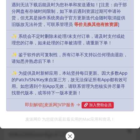
遇到无法下载后能及时为您补单和发送通知！[注意：由于部
Includes Resources:
(55 items)
分网盘有存储时间限制，如下单后遇到资源过期可申请补
货，但尤其是操作系统类由于官方更新迭代会随时取消提供
Recent Updates:
2026-01-15
旧版故无法补货，可联系管理员
等价兑换其他有效资源
]
默认解压密码:
如有密码，解压密码统一为：
✨ 系统会不定时删除未处理/未支付订单，请及时支付或处
MacPie.Cc（注意大小写）
理您的订单，如未处理的订单被清理，请重新下单！
✨ 鉴于软件的可复制性，所有订单不支持以任何理由退款，
下载遇到问题？可联系客服或反馈
请知悉并熟虑后下单！
R, James
Share
Favorites
Likes(
0
)
✨ 为提供及时新鲜应用，本站坚持每日更新。因大多数App
的Patch/SN/Key来自第三方，故无法保证所有App都有效可
用。如您遇到个别App无效，请联系管理为您核实并尽量寻
找替代版本，或等待下一版本更新！
Previous
即刻解锁[麦派网]VIP服务 →
巴迪的基础教育®扩展版(Baldi’s Basics® Plus) v0.
加入赞助会员
13.1
麦派网© 为您提供最新最实用的Mac应用和资讯！
Next
传奇之音(Sonority) v1.7.0