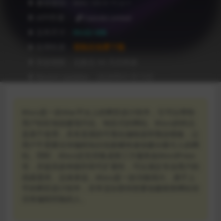
❥ 兼容级别：MAC OS X 11.x +
❥ APP作者：
Cazoobi Limited
❥ 文件尺寸：
94.62 MB
❥ 应用性质：
登陆后免费下载
❥ 有效期限：兑换后 90 天内有效
❥ Recent Updates：2026年01月15日
Blocs是一款Mac平台上的网页设计软件，它可以帮助
用户轻松地创建现代化、响应式的网站。Blocs的特点
是易于使用，具有直观的可视化编辑器和预设模板，让
用户不需要任何编程知识也能够快速创建出吸引人的网
站。同时，Blocs还支持集成第三方服务如WordPress
等，并提供多种插件和可扩展性，可以满足专业用户的
高级需求。总体来说，Blocs是一款功能强大、易于上
手的网页设计软件，非常适合那些想要创建精美网站但
没有编程经验的人。