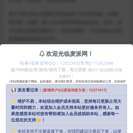
基于CMS-Blocs的网站开发集成了对许多高级（付费）
和开源（免费）第三方内容管理系统的支持。现在，您
可以轻松创建功能强大、动态的网站，可以直接从浏览
器更新和添加到它们中。
欢迎光临麦派网！
节省时间的功能-绘图模式，全局模式，自动着色文本和
一键动画-这些只是一些有趣的功能，可以节省块的时
站务/业务咨询QQ：1262345[常用] / 1262346
间。你会惊讶于你能多快地创建一个网站。
超7900款应用/游戏/插件下载，每日更新
[部分广告位招租/友链
交换中]！
（本站资源收集于网络，如有侵权，请与我们联系；所有应用仅供体验测试之用，支持保护
声明：
本站部分资源和文章资讯来源于网络，版权归原作者所有。
知识产权请购买正版！）
📢 派友看过来：
[新增用户QQ群咨询更方便：15271817]
任何个人或组织，在未征得本站和原作者同意的情况下，禁止复制、盗
✨ 维护不易，本站综合维护成本很高，坚持每日更新占用大
用、采集、发布本站内容到任何网站、书籍等各类媒体平台。如若本站
量时间和精力，欢迎加入会员支持本站更好服务所有人。如
内容侵犯了原作者的合法权益，可联系我们进行处理，感谢理解。
果您感觉本站对您有帮助请加入会员或捐助本站，感谢每一
位朋友的支持🤝！
Download
Login to download
✨ 本站支持不注册直接下单，但强烈建议注册后下单，以便