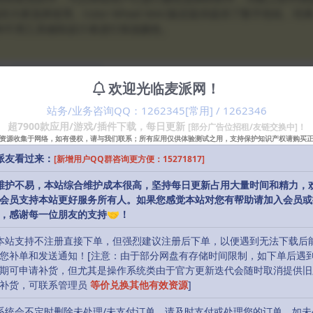
供大家选择使用。Color Wheel MAC版还提供提供了数字色轮、经
种不用工具辅助设计者进行筛选颜色。
Comment
欢迎光临麦派网！
站务/业务咨询QQ：1262345[常用] / 1262346
超7900款应用/游戏/插件下载，每日更新
[部分广告位招租/友链交换中]！
色圈或颜色轮-在选择最有利的颜色组合的通用助手。在它的帮助
资源收集于网络，如有侵权，请与我们联系；所有应用仅供体验测试之用，支持保护知识产权请购买
图。使用这些方案，你可以很容易地组合颜色，以解决各种各样
 派友看过来：
[新增用户QQ群咨询更方便：15271817]
维护不易，本站综合维护成本很高，坚持每日更新占用大量时间和精力，
会员支持本站更好服务所有人。如果您感觉本站对您有帮助请加入会员或
地处理调色板。建立在对比或相反，在类比原则上，它们允许在
，感谢每一位朋友的支持🤝！
败主导颜色。
本站支持不注册直接下单，但强烈建议注册后下单，以便遇到无法下载后
您补单和发送通知！[注意：由于部分网盘有存储时间限制，如下单后遇
期可申请补货，但尤其是操作系统类由于官方更新迭代会随时取消提供旧
计工具。
补货，可联系管理员
等价兑换其他有效资源
]
版本。
系统会不定时删除未处理/未支付订单，请及时支付或处理您的订单，如未