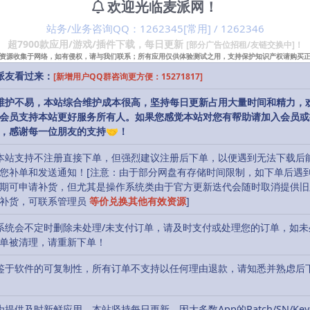
欢迎光临麦派网！
的意愿显示类别键的树状视图。
站务/业务咨询QQ：1262345[常用] / 1262346
超7900款应用/游戏/插件下载，每日更新
[部分广告位招租/友链交换中]！
资源收集于网络，如有侵权，请与我们联系；所有应用仅供体验测试之用，支持保护知识产权请购买
 派友看过来：
[新增用户QQ群咨询更方便：15271817]
，而不会阻塞服务器。
维护不易，本站综合维护成本很高，坚持每日更新占用大量时间和精力，
会员支持本站更好服务所有人。如果您感觉本站对您有帮助请加入会员或
，感谢每一位朋友的支持🤝！
用生产数据库时确保安全。发送到服务器的每个录制命令都需要您
本站支持不注册直接下单，但强烈建议注册后下单，以便遇到无法下载后
您补单和发送通知！[注意：由于部分网盘有存储时间限制，如下单后遇
期可申请补货，但尤其是操作系统类由于官方更新迭代会随时取消提供旧
补货，可联系管理员
等价兑换其他有效资源
]
使用MessagePack来减少内存使用，请不要担心。
系统会不定时删除未处理/未支付订单，请及时支付或处理您的订单，如未
单被清理，请重新下单！
鉴于软件的可复制性，所有订单不支持以任何理由退款，请知悉并熟虑后
为提供及时新鲜应用，本站坚持每日更新。因大多数App的Patch/SN/Ke