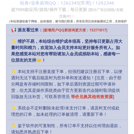
索引擎中更好地查看网站上的所有图像，而不仅仅是新
站务/业务咨询QQ：1262345[常用] / 1262346
上传的图像。
超7900款应用/游戏/插件下载，每日更新
[部分广告位招租/友链
交换中]！
设置要添加到上传文件夹的附加上传后缀，例如wp-
（本站资源收集于网络，如有侵权，请与我们联系；所有应用仅供体验测试之用，支持保护
content/uploads/storage/
知识产权请购买正版！）
📢 派友看过来：
[新增用户QQ群咨询更方便：15271817]
允许超长的媒体URL路径和文件名，甚至超过255个章
✨ 维护不易，本站综合维护成本很高，坚持每日更新占用大
程（WordPress中的默认限制）。
量时间和精力，欢迎加入会员支持本站更好服务所有人。如
内置高性能文件结构重写排队系统，可保护您的系统免
果您感觉本站对您有帮助请加入会员或捐助本站，感谢每一
受崩溃或超时的影响（适用于上传数千媒体的大型网
位朋友的支持🤝！
站）。
✨ 本站支持不注册直接下单，但强烈建议注册后下单，以便
启用了自动排队功能，可跟踪每个文件移动（移动、重
遇到无法下载后能及时为您补单和发送通知！[注意：由于部
分网盘有存储时间限制，如下单后遇到资源过期可申请补
新排序、大规模移动、文件夹重命名），并自动对其进
货，但尤其是操作系统类由于官方更新迭代会随时取消提供
行排队，以实现最大效率。
旧版故无法补货，可联系管理员
等价兑换其他有效资源
]
或者，设置一个cron作业，在后台处理队列，而不会在
✨ 系统会不定时删除未处理/未支付订单，请及时支付或处
编辑网站时阻止您。
理您的订单，如未处理的订单被清理，请重新下单！
从第三方媒体库文件夹插件（如FileBird、WP media
✨ 鉴于软件的可复制性，所有订单不支持以任何理由退款，
folder、Enhanced media library、media library
请知悉并熟虑后下单！