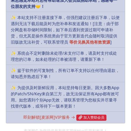
果您感觉本站对您有帮助请加入会员或捐助本站，感谢每一
位朋友的支持🤝！
会员
永久会员
Free
Free
✨ 本站支持不注册直接下单，但强烈建议注册后下单，以便
遇到无法下载后能及时为您补单和发送通知！[注意：由于部
分网盘有存储时间限制，如下单后遇到资源过期可申请补
Buy download
货，但尤其是操作系统类由于官方更新迭代会随时取消提供
旧版故无法补货，可联系管理员
等价兑换其他有效资源
]
Includes Resources:
(9 items)
✨ 系统会不定时删除未处理/未支付订单，请及时支付或处
Recent Updates:
2026-03-28
理您的订单，如未处理的订单被清理，请重新下单！
✨ 鉴于软件的可复制性，所有订单不支持以任何理由退款，
默认解压密码:
如有密码，解压密码统一为：
请知悉并熟虑后下单！
MacPie.Cc（注意大小写）
✨ 为提供及时新鲜应用，本站坚持每日更新。因大多数App
下载遇到问题？可联系客服或反馈
的Patch/SN/Key来自第三方，故无法保证所有App都有效可
用。如您遇到个别App无效，请联系管理为您核实并尽量寻
找替代版本，或等待下一版本更新！
R, James
Share
Favorites
Likes(
0
)
即刻解锁[麦派网]VIP服务 →
加入赞助会员
Previous
麦派网© 为您提供最新最实用的Mac应用和资讯！