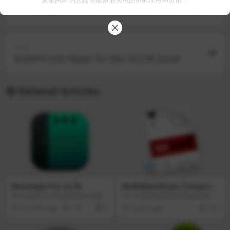
Dehancer Pro for Premiere & After Effects v7.4.
0
Next
AnyMP4 DVD Ripper for Mac v9.0.96.25334
Related Articles
Rectangle Pro v3.78
MultiMarkdown Composer
4.4.2
Rectangle Pro Mac版是Mac电脑上
专门为编写MultiMarkdown而设计
的一款通过光标快速移动和管理窗
的文本编辑器。通过使用基于Mark
3 months ago
105
0
7 years ago
201
口的工具。Rectangle Pro Mac版作
down/MultiMarkdown的编辑器，
为一款窗口管理工具，其最大的亮
您可以专注于写作，而不用担心格
点在于支持通过快捷键 + 光标的方
式和样式。