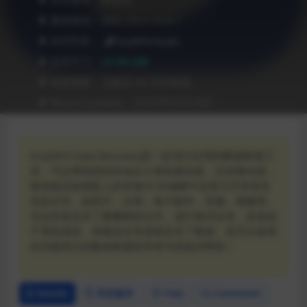
❥ 兼容级别：MAC OS X 10.9 +
❥ APP作者：
AnyMP4 Studio
❥ 文件尺寸：
27.90 MB
❥ 有效期限：兑换后 90 天内有效
❥ Recent Updates：2026年03月28日
AnyMP4 Data Recovery是一款强大好用的数据恢复工
具，可以帮助您轻松地从计算机驱动器，闪存驱动器，
移动电话或相机上的存储卡/存储棒中还原几乎所有丢
失的文件，如照片，文档，电子邮件，音频，视频等。
无论您是丢失了要删除的文件，进行格式化等，还是由
于系统崩溃，病毒攻击等原因丢失了数据，也可以使用
此功能强大的数据检索程序来为您提供帮助！
Details
历史版本
FAQ
Comment