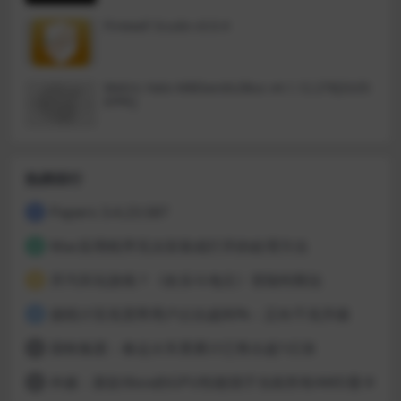
Firewall Scudo v3.0.4
Metric Halo MBDavids2Bus v4.1.12.276[GUIS
EPPE]
热榜排行
Papers 3.4.23.587
1
Mac应用程序无法安装或打开的处理方法
2
开汽车玩游戏？《欢乐斗地主》登陆特斯拉
3
据统计百兆宽带用户占比超80%：正向千兆升级
4
国铁集团：春运火车票累计已售出超1亿张
5
外媒：新款Xbox的GPU性能强于当前所有AMD显卡
6