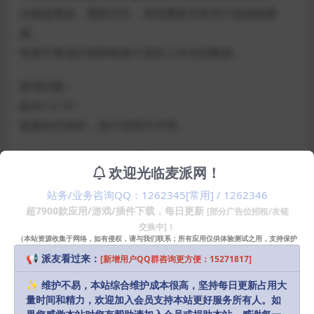
从磁盘事故、重新分区、系统重新安装等方面挽救数
据。
快速可靠地扫描和恢复计算机上丢失的数据。
新增功能：
版本1.2.10：
更新此列表时，发行说明不可用。
兼容性：OS X 10.9或更高版本
欢迎光临麦派网！
站务/业务咨询QQ：1262345[常用] / 1262346
声明：
本站部分资源和文章资讯来源于网络，版权归原作者所有。
超7900款应用/游戏/插件下载，每日更新
[部分广告位招租/友链
任何个人或组织，在未征得本站和原作者同意的情况下，禁止复制、盗
交换中]！
用、采集、发布本站内容到任何网站、书籍等各类媒体平台。如若本站
（本站资源收集于网络，如有侵权，请与我们联系；所有应用仅供体验测试之用，支持保护
知识产权请购买正版！）
内容侵犯了原作者的合法权益，可联系我们进行处理，感谢理解。
📢 派友看过来：
[新增用户QQ群咨询更方便：15271817]
Download
✨ 维护不易，本站综合维护成本很高，坚持每日更新占用大
10
量时间和精力，欢迎加入会员支持本站更好服务所有人。如
派币