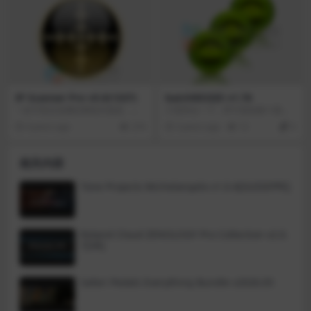
式来移动和调整窗口的位置和大
小。
IP Scanner Pro v5.0(1337)
batchRESIZE v1.76
一款可靠且免费的网络扫描器，可
只需单击一下，即可复制整个图片
以分析 LAN。该程序可扫描所有网
文件夹并调整其大小。缩略图制作
4 years ago
274
3 years ago
12
0
络设备，使您能够访问共享文件夹
的最佳工具！它支持各种文件格
和 FTP 服务器，远程控制计算机，
式，可以放大和缩小图像。现代相
甚至还能够远程关闭计算机。
机的拍摄分辨率越来越高，但有
相关内容
时，它没有必要那么大，而且大的
文件大小使共享变得困难。batchR
ESIZE可以轻松调整这些图像的大
Tone Projects Michelangelo v1.0.4[GUISEPPE]
小，以节省空间，减少上传时间，
并节省资金！batchRESIZE也是一
个用于节省云服务器空间的有用工
具。因此，在拍摄之后和共享之
Roland Cloud ZENOLOGY Pro Collection v2.0.
前，请尝试batchResize！
7[VR]
Safari Pedals Everything Bundle v2026.05