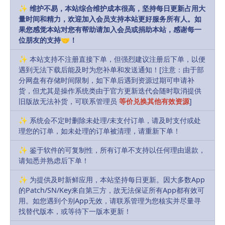
工具查找特定文件，并根据选择规则自动标记重复文
✨ 维护不易，本站综合维护成本很高，坚持每日更新占用大
件，以便于删除。
量时间和精力，欢迎加入会员支持本站更好服务所有人。如
果您感觉本站对您有帮助请加入会员或捐助本站，感谢每一
位朋友的支持🤝！
声明：
本站部分资源和文章资讯来源于网络，版权归原作者所有。
任何个人或组织，在未征得本站和原作者同意的情况下，禁止复制、盗
✨ 本站支持不注册直接下单，但强烈建议注册后下单，以便
遇到无法下载后能及时为您补单和发送通知！[注意：由于部
用、采集、发布本站内容到任何网站、书籍等各类媒体平台。如若本站
分网盘有存储时间限制，如下单后遇到资源过期可申请补
内容侵犯了原作者的合法权益，可联系我们进行处理，感谢理解。
货，但尤其是操作系统类由于官方更新迭代会随时取消提供
旧版故无法补货，可联系管理员
等价兑换其他有效资源
]
Download
Login to download
✨ 系统会不定时删除未处理/未支付订单，请及时支付或处
理您的订单，如未处理的订单被清理，请重新下单！
Includes Resources:
(14 items)
✨ 鉴于软件的可复制性，所有订单不支持以任何理由退款，
Recent Updates:
2023-12-16
请知悉并熟虑后下单！
默认解压密码:
如有密码，解压密码统一为：
✨ 为提供及时新鲜应用，本站坚持每日更新。因大多数App
的Patch/SN/Key来自第三方，故无法保证所有App都有效可
MacPie.Cc（注意大小写）
用。如您遇到个别App无效，请联系管理为您核实并尽量寻
找替代版本，或等待下一版本更新！
下载遇到问题？可联系客服或反馈