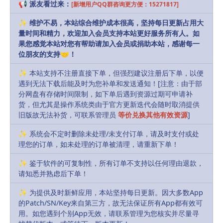
📢 派友看过来：
[新增用户QQ群咨询更方便：15271817]
✨ 维护不易，本站综合维护成本很高，坚持每日更新占用大
Previous
量时间和精力，欢迎加入会员支持本站更好服务所有人。如
FoldingText 2.2
果您感觉本站对您有帮助请加入会员或捐助本站，感谢每一
位朋友的支持🤝！
Next
✨ 本站支持不注册直接下单，但强烈建议注册后下单，以便
Snapselect 1.3.0
遇到无法下载后能及时为您补单和发送通知！[注意：由于部
分网盘有存储时间限制，如下单后遇到资源过期可申请补
货，但尤其是操作系统类由于官方更新迭代会随时取消提供
Related Articles
旧版故无法补货，可联系管理员
等价兑换其他有效资源
]
✨ 系统会不定时删除未处理/未支付订单，请及时支付或处
理您的订单，如未处理的订单被清理，请重新下单！
✨ 鉴于软件的可复制性，所有订单不支持以任何理由退款，
请知悉并熟虑后下单！
✨ 为提供及时新鲜应用，本站坚持每日更新。因大多数App
的Patch/SN/Key来自第三方，故无法保证所有App都有效可
File List Export v2.9.5
CVS v2.30
用。如您遇到个别App无效，请联系管理为您核实并尽量寻
File list Export mac版是Macos上
CVS MAC版是一款专业易用的眼球
一款文件列表导出工具，能够创建
调节软件，CVS MAC版可以放松眼