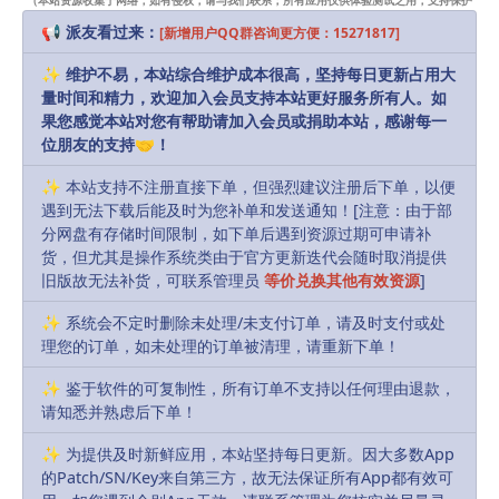
（本站资源收集于网络，如有侵权，请与我们联系；所有应用仅供体验测试之用，支持保护
知识产权请购买正版！）
件
📢 派友看过来：
[新增用户QQ群咨询更方便：15271817]
访问控制
✨ 维护不易，本站综合维护成本很高，坚持每日更新占用大
标记和注释
量时间和精力，欢迎加入会员支持本站更好服务所有人。如
修订历史记录
果您感觉本站对您有帮助请加入会员或捐助本站，感谢每一
位朋友的支持🤝！
文档共享
快速查看预览
✨ 本站支持不注册直接下单，但强烈建议注册后下单，以便
遇到无法下载后能及时为您补单和发送通知！[注意：由于部
邮件服务器
分网盘有存储时间限制，如下单后遇到资源过期可申请补
货，但尤其是操作系统类由于官方更新迭代会随时取消提供
基于标准的SMTP、IMAP和POP服务器
旧版故无法补货，可联系管理员
等价兑换其他有效资源
]
提醒推送
✨ 系统会不定时删除未处理/未支付订单，请及时支付或处
SSL加密
理您的订单，如未处理的订单被清理，请重新下单！
自适应垃圾邮件过滤
✨ 鉴于软件的可复制性，所有订单不支持以任何理由退款，
病毒检测和隔离
请知悉并熟虑后下单！
虚拟专用网络
✨ 为提供及时新鲜应用，本站坚持每日更新。因大多数App
远程访问网络服务
的Patch/SN/Key来自第三方，故无法保证所有App都有效可