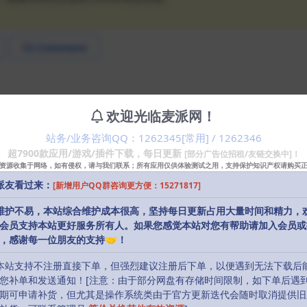
Comment
欢迎光临麦派网！
mblr客户端，支持全屏、离线、高级搜索等功能，支持最新的OS X 10.
站务/业务咨询QQ：1262345[常用] / 1262346
常不错的工具，能够带给你全新的Tumblr阅读体验。
超7900款应用/游戏/插件下载，每日更新
[部分广告位招租/友链交换中]！
资源收集于网络，如有侵权，请与我们联系；所有应用仅供体验测试之用，支持保护知识产权请购买
 派友看过来：
[新增用户QQ群咨询更方便：15271817]
维护不易，本站综合维护成本很高，坚持每日更新占用大量时间和精力，
会员支持本站更好服务所有人。如果您感觉本站对您有帮助请加入会员或
，感谢每一位朋友的支持🤝！
的阅读体验。
本站支持不注册直接下单，但强烈建议注册后下单，以便遇到无法下载后
。
您补单和发送通知！[注意：由于部分网盘有存储时间限制，如下单后遇
期可申请补货，但尤其是操作系统类由于官方更新迭代会随时取消提供旧