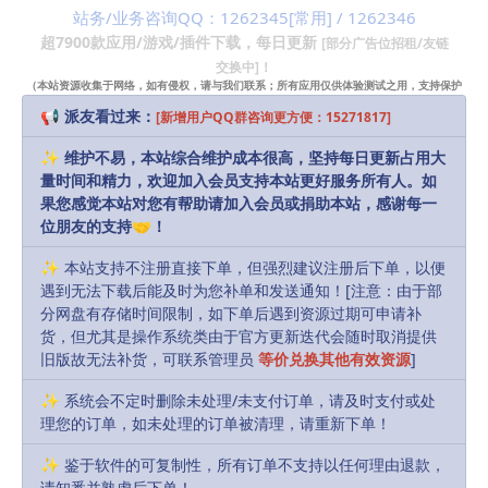
看到应用程序选择对话框，您可以在将链接发送到浏览
站务/业务咨询QQ：1262345[常用] / 1262346
超7900款应用/游戏/插件下载，每日更新
[部分广告位招租/友链
器之前检查它。此外，你可以选择在Safari私人模式或
交换中]！
Chromium浏览器的匿名模式下打开链接。
（本站资源收集于网络，如有侵权，请与我们联系；所有应用仅供体验测试之用，支持保护
知识产权请购买正版！）
📢 派友看过来：
[新增用户QQ群咨询更方便：15271817]
由于能够覆盖URL，您可以配置脚本来从URL中删除跟
✨ 维护不易，本站综合维护成本很高，坚持每日更新占用大
踪查询参数。
量时间和精力，欢迎加入会员支持本站更好服务所有人。如
果您感觉本站对您有帮助请加入会员或捐助本站，感谢每一
##支持
位朋友的支持🤝！
查看帮助页面了解更多信息
✨ 本站支持不注册直接下单，但强烈建议注册后下单，以便
https://loshadki.app/openin4/,有问题或建议，或想报
遇到无法下载后能及时为您补单和发送通知！[注意：由于部
告错误，请发送电子邮件至support@loshadki.app
分网盘有存储时间限制，如下单后遇到资源过期可申请补
货，但尤其是操作系统类由于官方更新迭代会随时取消提供
更新内容
旧版故无法补货，可联系管理员
等价兑换其他有效资源
]
2025年9月29日
✨ 系统会不定时删除未处理/未支付订单，请及时支付或处
版本 4.3.2
理您的订单，如未处理的订单被清理，请重新下单！
– Bug修复:OpenIn可以从应用程序选择对话框打开URL
✨ 鉴于软件的可复制性，所有订单不支持以任何理由退款，
两次
请知悉并熟虑后下单！