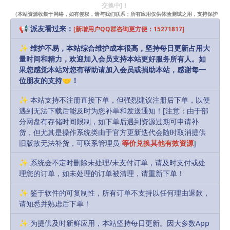
交换中]！
知道发生了什么事
（本站资源收集于网络，如有侵权，请与我们联系；所有应用仅供体验测试之用，支持保护
知识产权请购买正版！）
📢 派友看过来：
[新增用户QQ群咨询更方便：15271817]
Startupizer 2会尽最大努力让您了解它在干什么，而不
✨ 维护不易，本站综合维护成本很高，坚持每日更新占用大
会干扰您的工作。状态更改清楚地显示在底部栏中。如
量时间和精力，欢迎加入会员支持本站更好服务所有人。如
果需要你的注意，它会轻轻地通知你。它还与
果您感觉本站对您有帮助请加入会员或捐助本站，感谢每一
位朋友的支持🤝！
Mountain Lion通知中心集成，以便发布关于发布的不
显眼的备注。
✨ 本站支持不注册直接下单，但强烈建议注册后下单，以便
遇到无法下载后能及时为您补单和发送通知！[注意：由于部
分网盘有存储时间限制，如下单后遇到资源过期可申请补
安装方法
货，但尤其是操作系统类由于官方更新迭代会随时取消提供
旧版故无法补货，可联系管理员
等价兑换其他有效资源
]
直接安装
✨ 系统会不定时删除未处理/未支付订单，请及时支付或处
理您的订单，如未处理的订单被清理，请重新下单！
声明：
本站部分资源和文章资讯来源于网络，版权归原作者所有。
✨ 鉴于软件的可复制性，所有订单不支持以任何理由退款，
任何个人或组织，在未征得本站和原作者同意的情况下，禁止复制、盗
请知悉并熟虑后下单！
用、采集、发布本站内容到任何网站、书籍等各类媒体平台。如若本站
内容侵犯了原作者的合法权益，可联系我们进行处理，感谢理解。
✨ 为提供及时新鲜应用，本站坚持每日更新。因大多数App