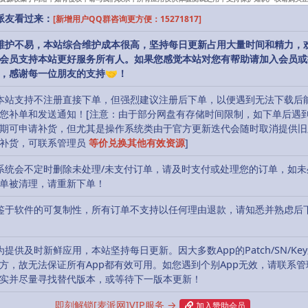
 派友看过来：
[新增用户QQ群咨询更方便：15271817]
维护不易，本站综合维护成本很高，坚持每日更新占用大量时间和精力，
会员支持本站更好服务所有人。如果您感觉本站对您有帮助请加入会员或
自身质量，舰载引擎；您的每一步动作都决定了飞船如何在宇宙中
，感谢每一位朋友的支持🤝！
本站支持不注册直接下单，但强烈建议注册后下单，以便遇到无法下载后
您补单和发送通知！[注意：由于部分网盘有存储时间限制，如下单后遇
立马开始畅玩；手动操作飞船，微操节省燃料
期可申请补货，但尤其是操作系统类由于官方更新迭代会随时取消提供旧
，微调您的爱舰。您甚至可以一边操作飞船，一边手动修复受损部
补货，可联系管理员
等价兑换其他有效资源
]
损的系统会影响飞船的操作-宇宙中的环境非常恶劣！
系统会不定时删除未处理/未支付订单，请及时支付或处理您的订单，如未
单被清理，请重新下单！
领挖掘公司赚钱呢？
：出售矿物，升级飞船，雇佣舰员，管理公司。
鉴于软件的可复制性，所有订单不支持以任何理由退款，请知悉并熟虑后
为提供及时新鲜应用，本站坚持每日更新。因大多数App的Patch/SN/Ke
并不是通过简单的前后左右就控制飞船了，你会发现飞船真的有
方，故无法保证所有App都有效可用。如您遇到个别App无效，请联系管
实并尽量寻找替代版本，或等待下一版本更新！
的推进，损坏了任意一个都会对飞船整体的前行造成影响。
即刻解锁[麦派网]VIP服务 →
加入赞助会员