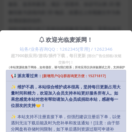
服装、道具和家具，满足一切需求。你还可以将 2D 图
像转换为游戏内的 3D 物品，或通过上传视频文件为角
色增添新的动作。
借助功能强大的工具将你的想象变为现实！享受自由无
边的创作，体验无穷无尽的可能！
欢迎光临麦派网！
站务/业务咨询QQ：1262345[常用] / 1262346
分享你的创作，与其他创造者互动！
超7900款应用/游戏/插件下载，每日更新
[部分广告位招租/友链
通过游戏内分享平台 Canvas，轻松分享你的创作并与
交换中]！
其他创造者互动。
（本站资源收集于网络，如有侵权，请与我们联系；所有应用仅供体验测试之用，支持保护
知识产权请购买正版！）
📢 派友看过来：
[新增用户QQ群咨询更方便：15271817]
展示你的角色、家园和故事，或从其他创作者那里汲取
✨ 维护不易，本站综合维护成本很高，坚持每日更新占用大
灵感。
量时间和精力，欢迎加入会员支持本站更好服务所有人。如
在 Canvas 平台邂逅世界各地的创造者们，让你在云族
果您感觉本站对您有帮助请加入会员或捐助本站，感谢每一
位朋友的支持🤝！
裔(inZOI)的体验更加真实沉浸！
✨ 本站支持不注册直接下单，但强烈建议注册后下单，以便
人工智能生成内容披露
遇到无法下载后能及时为您补单和发送通知！[注意：由于部
开发者对其游戏如何使用人工智能生成内容的描述如
分网盘有存储时间限制，如下单后遇到资源过期可申请补