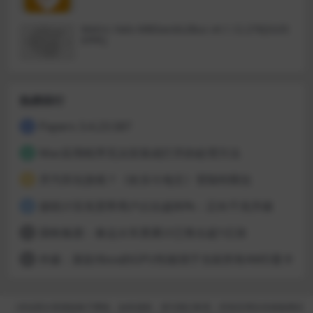
Metric Halo MBDavids2Bus v4.1.12.276[GUIS
EPPE]
热榜排行
Papers 3.4.23.587
1
Mac应用程序无法安装或打开的处理方法
2
开汽车玩游戏？《欢乐斗地主》登陆特斯拉
3
据统计百兆宽带用户占比超80%：正向千兆升级
4
国铁集团：春运火车票累计已售出超1亿张
5
外媒：新款Xbox的GPU性能强于当前所有AMD显卡
6
（本站部分资源收集于网络，如有侵权，请与我们联系；所有应用仅供体验测试