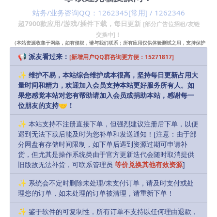
的客人假期做好一切准备！
站务/业务咨询QQ：1262345[常用] / 1262346
🔎 解锁奖励内容：完成主要故事情节以访问特殊奖励章
超7900款应用/游戏/插件下载，每日更新
[部分广告位招租/友链
节。帮助您的表姐在酒店应对紧急情况，为您的旅程增
交换中]！
（本站资源收集于网络，如有侵权，请与我们联系；所有应用仅供体验测试之用，支持保护
添另一层兴奋和挑战！
知识产权请购买正版！）
📢 派友看过来：
[新增用户QQ群咨询更方便：15271817]
最低配置要求
✨ 维护不易，本站综合维护成本很高，坚持每日更新占用大
macOS 11.0或更高
量时间和精力，欢迎加入会员支持本站更好服务所有人。如
果您感觉本站对您有帮助请加入会员或捐助本站，感谢每一
位朋友的支持🤝！
声明：
本站部分资源和文章资讯来源于网络，版权归原作者所有。
任何个人或组织，在未征得本站和原作者同意的情况下，禁止复制、盗
✨ 本站支持不注册直接下单，但强烈建议注册后下单，以便
遇到无法下载后能及时为您补单和发送通知！[注意：由于部
用、采集、发布本站内容到任何网站、书籍等各类媒体平台。如若本站
分网盘有存储时间限制，如下单后遇到资源过期可申请补
内容侵犯了原作者的合法权益，可联系我们进行处理，感谢理解。
货，但尤其是操作系统类由于官方更新迭代会随时取消提供
旧版故无法补货，可联系管理员
等价兑换其他有效资源
]
Download
10
派币
✨ 系统会不定时删除未处理/未支付订单，请及时支付或处
理您的订单，如未处理的订单被清理，请重新下单！
会员
永久会员
✨ 鉴于软件的可复制性，所有订单不支持以任何理由退款，
Free
Free