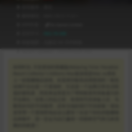
❥ 语言版本：英文
❥ 兼容级别：MAC OS X 11.0 +
❥ APP作者：
Do Games Limited
❥ 文件尺寸：
982.78 MB
❥ 有效期限：兑换后 90 天内有效
❥ Recent Updates：2024年06月10日
休闲时光: 天堂度假村典藏版(Relaxing Time: Paradise
Resort Collector’s Edition) Mac版游戏是Mac os系统
上一款隐藏物品游戏。欢迎来到银色绿洲度假村！银色
绿洲不仅仅是一个度假村，它还是一个远离日常生活喧
嚣的避风港，而您来这里是为了帮助恢复和准备盛大的
开业典礼！在客人到达之前，有房间可供准备入住，马
厩里的马匹可供梳理，还有当地的洞穴可供探索！谁知
道管理一个度假胜地会这么紧张？在这个轻松的隐藏物
品体验中，您一定会为自己赢得一些新鲜空气和几杯清
爽的鸡尾酒！