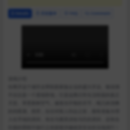
Details
历史版本
FAQ
Comment
游戏介绍
你离开这个城市去帮助新家族企业的盛大开业。银绿洲
不仅仅是一个度假胜地；它是远离日常生活喧嚣的真正
天堂。享受新鲜空气，修复你开裂的关节，喝几杯清爽
的鸡尾酒。然而，在任何客人到达之前，都有准备办理
入住手续的房间，有在马厩里训练马匹的房间，还有在
壮丽的黑暗中旅行之前探索并确保其安全的当地洞穴！