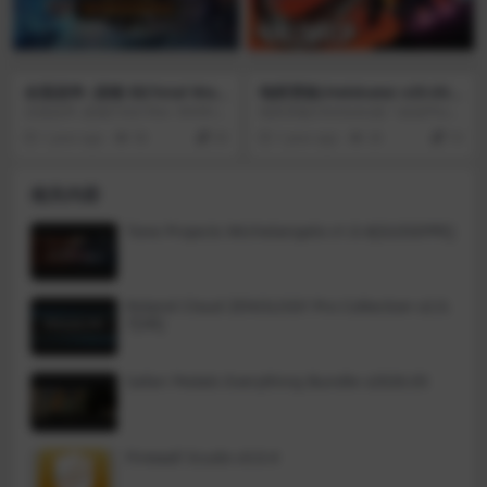
就像是两个人的选择和故事。踏上
穿越时间的旅程，以及如何改变自
己的行动来改变他们的生活。
全面战争: 战锤 III(Total War:
地狱滑板(Helskate) v25.03.2
WARHAMMER III) v6.2.1
025
全面战争: 战锤(Total War: WARHA
地狱滑板(Helskate)是一款由Phant
MMER)三部曲的终末已经到来。集
om Coast制作发行的动作冒险类单
1 year ago
56
30
1 year ago
26
10
结你的军力，踏入混沌魔域！在这
机游戏，玩家在游戏中将会享受滑
个变幻莫测的恐怖维度中，世界的
板的乐趣，并且你需要通过滑板的
命运将尘埃落定。于是你会诛灭那
各种技巧来为自己增强攻击力，从
相关内容
些恶魔…还是转而驾驭他们呢？垂
而杀死怪物，游戏画质精美。研
死的神明最后一声咆哮打破了世界
磨，表演技巧和连锁组合来增强您
之间的界限，开启了通向混沌魔域
的攻击并杀死Vertheim的怪物。结
Tone Projects Michelangelo v1.0.4[GUISEPPE]
的传送门。恐虐、纳垢、奸奇、色
合和升级不同的武器和装备，以适
孽，这四股毁灭之力从漩涡之中涌
应你的游戏风格，当你一次又一次
现了出来，它们四处散布着黑暗与
地战斗、死亡和回到这个地狱般的
绝望。
迷宫时！
Roland Cloud ZENOLOGY Pro Collection v2.0.
7[VR]
Safari Pedals Everything Bundle v2026.05
Firewall Scudo v3.0.4