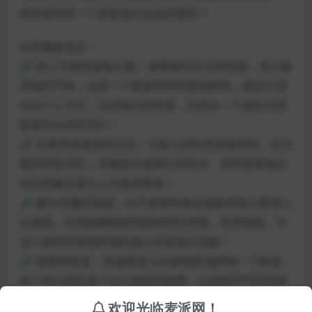
谁知道管理一个度假地点会如此紧张？
此珍藏版包括：
🔎 踏上宁静的冒险之旅：逃离城市生活的喧嚣，潜入银
绿洲的宁静，这是一个家庭经营的度假胜地，被设计成
你的个人天堂。告别每天的枯燥，沉浸在一个放松与冒
险相结合的环境中！
🔎 从事各种各样的活动：为客人的到来准备房间，在马
厩里训练马匹，并确保当地洞穴的安全。管理度假地点
比你想象的更令人兴奋和着迷！
🔎 解决有趣的谜题：由于度假村各处都散布着大量迷人
的谜题，你的隐藏物体技能将受到考验。享受挑战，为
这个独特的度假胜地的盛大开幕做出贡献！
🔎 探索和恢复：穿越最迷人的度假胜地的每一个角落，
每个地方都充满了自己独特的氛围。从新鲜空气到舒缓
的自然之声，在花时间照顾自己的同时，帮助您为难忘
欢迎光临麦派网！