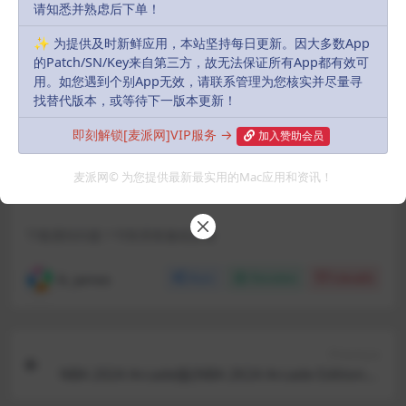
请知悉并熟虑后下单！
✨ 为提供及时新鲜应用，本站坚持每日更新。因大多数App
Buy download
的Patch/SN/Key来自第三方，故无法保证所有App都有效可
用。如您遇到个别App无效，请联系管理为您核实并尽量寻
Includes Resources:
(1 items)
找替代版本，或等待下一版本更新！
Recent Updates:
2024-06-10
即刻解锁[麦派网]VIP服务 →
加入赞助会员
默认解压密码:
如有密码，解压密码统一为：
麦派网© 为您提供最新最实用的Mac应用和资讯！
MacPie.Cc（注意大小写）
下载遇到问题？可联系客服或反馈
R, James
Share
Favorites
Likes(
0
)
Previous
NBA 2024 Arcade版(NBA 2K24 Arcade Edition) v
1.30(1.0.231656426) fix