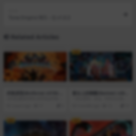
Next
Tone Empire RES – Q v1.0.3
Related Articles
VIP
武装原型(Broforce) v3150.2
窗台上的蝴蝶(Reviver) v202
02401151249
6.03.03
当邪恶威胁世界时,世界就会呼唤 武
一款以爱情、命运、时间为主题的
装原型(Broforce) --- 一个资金不足
叙事类益智游戏。跟随两个主要人
2 years ago
17
0
5 months ago
12
10
但能力过硬、专门处理极端组织的
物的生活故事，通过互动和选择影
准军事组织。 挺直腰板,与其他几十
响他们的命运。该游戏结合了手绘
个兄弟一样奔跑、开火,消灭威胁到
风格和沉浸式互动体验，探索了一
VIP
VIP
我们生活方式的恐怖主义。 释放数
场深刻的爱与选择之旅。关于爱情
十种独特的武器,以自由之名掀起一
和选择的叙事益智游戏。让自己沉
系列对于火、烧夷弹、肢体等不可
浸在一个世界里，在这个世界里，
思议的连锁反应。
每一个小小的决定都会改变生活，