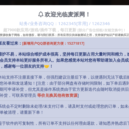
欢迎光临麦派网！
站务/业务咨询QQ：1262345[常用] / 1262346
超7900款应用/游戏/插件下载，每日更新
[部分广告位招租/友链交换中]！
资源收集于网络，如有侵权，请与我们联系；所有应用仅供体验测试之用，支持保护知识产权请购买
 派友看过来：
[新增用户QQ群咨询更方便：15271817]
维护不易，本站综合维护成本很高，坚持每日更新占用大量时间和精力，
会员支持本站更好服务所有人。如果您感觉本站对您有帮助请加入会员或
，感谢每一位朋友的支持🤝！
本站支持不注册直接下单，但强烈建议注册后下单，以便遇到无法下载后
到生死关头，滨海之地赫墨拉危于累卵。为了拯救国家，儒勒·凡尔纳
您补单和发送通知！[注意：由于部分网盘有存储时间限制，如下单后遇
期可申请补货，但尤其是操作系统类由于官方更新迭代会随时取消提供旧
鹉螺号”潜艇深潜搜寻传说中的亚特兰蒂斯。
补货，可联系管理员
等价兑换其他有效资源
]
史进程的古代秘宝：赫菲斯托斯之焰！正是它的力量让亚特兰蒂
系统会不定时删除未处理/未支付订单，请及时支付或处理您的订单，如未
单被清理，请重新下单！
鉴于软件的可复制性，所有订单不支持以任何理由退款，请知悉并熟虑后
超乎想象的奇观与秘密，更将遭遇一位强大的黑暗使徒，其唯一目