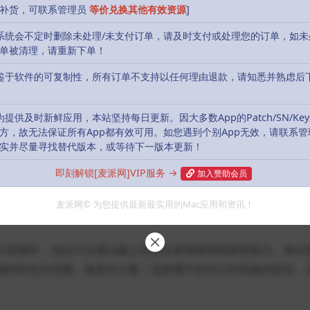
补货，可联系管理员
等价兑换其他有效资源
]
力以及攻击方式，再通过沿途的道具强化自己后一步步攻克难关，
系统会不定时删除未处理/未支付订单，请及时支付或处理您的订单，如未
单被清理，请重新下单！
色
鉴于软件的可复制性，所有订单不支持以任何理由退款，请知悉并熟虑后
与之前不同， 冒险者们决定与帝国军和《卡利恩的勇者》联手发
为提供及时新鲜应用，本站坚持每日更新。因大多数App的Patch/SN/Ke
， 而他们成功的以压倒性的数量将魔王城毁于一旦。
方，故无法保证所有App都有效可用。如您遇到个别App无效，请联系管
实并尽量寻找替代版本，或等待下一版本更新！
即刻解锁[麦派网]VIP服务 →
加入赞助会员
ayer)是类roguelike动作游戏，具备每次游戏时都会变化的地图和多样的
ite的经典特点 。
麦派网© 为您提供最新最实用的Mac应用和资讯！
战斗技能外，他也可以通过戴上其他头骨来获得崭新的能力。每次
独特的攻击范围，速度与力量！选择属于你自己的风格的组合，