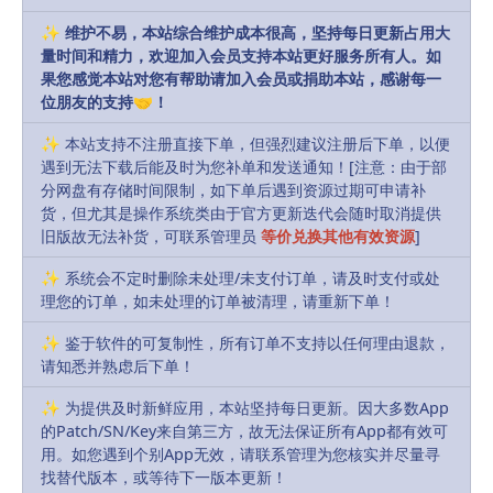
内存: 1 GB RAM
✨ 维护不易，本站综合维护成本很高，坚持每日更新占用大
显卡: OpenGL 2.0+ Compatible Card
量时间和精力，欢迎加入会员支持本站更好服务所有人。如
磁盘空间: 需要 2 GB 可用空间
果您感觉本站对您有帮助请加入会员或捐助本站，感谢每一
位朋友的支持🤝！
声明：
本站部分资源和文章资讯来源于网络，版权归原作者所有。
✨ 本站支持不注册直接下单，但强烈建议注册后下单，以便
任何个人或组织，在未征得本站和原作者同意的情况下，禁止复制、盗
遇到无法下载后能及时为您补单和发送通知！[注意：由于部
用、采集、发布本站内容到任何网站、书籍等各类媒体平台。如若本站
分网盘有存储时间限制，如下单后遇到资源过期可申请补
内容侵犯了原作者的合法权益，可联系我们进行处理，感谢理解。
货，但尤其是操作系统类由于官方更新迭代会随时取消提供
旧版故无法补货，可联系管理员
等价兑换其他有效资源
]
Download
Login to download
✨ 系统会不定时删除未处理/未支付订单，请及时支付或处
理您的订单，如未处理的订单被清理，请重新下单！
Includes Resources:
(3 items)
✨ 鉴于软件的可复制性，所有订单不支持以任何理由退款，
请知悉并熟虑后下单！
Recent Updates:
2024-11-30
✨ 为提供及时新鲜应用，本站坚持每日更新。因大多数App
默认解压密码:
如有密码，解压密码统一为：
的Patch/SN/Key来自第三方，故无法保证所有App都有效可
MacPie.Cc（注意大小写）
用。如您遇到个别App无效，请联系管理为您核实并尽量寻
找替代版本，或等待下一版本更新！