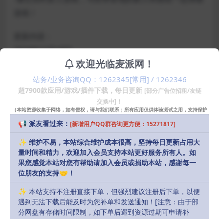
游戏！
更新内容：
2024年12月18日
欢迎光临麦派网！
版本2.0
在本次更新中，您可以欣赏到来自梵高博物馆的新拼
站务/业务咨询QQ：1262345[常用] / 1262346
图，其中既有现代数字插图，也有梵高和他的许多同时
超7900款应用/游戏/插件下载，每日更新
[部分广告位招租/友链
交换中]！
代人的经典画作。莫奈，毕沙罗，卢梭，伯纳德，修拉
（本站资源收集于网络，如有侵权，请与我们联系；所有应用仅供体验测试之用，支持保护
等等！
知识产权请购买正版！）
📢 派友看过来：
[新增用户QQ群咨询更方便：15271817]
插画家Gaia Marfurt设计了一个新的奇妙的“冬季仙
✨ 维护不易，本站综合维护成本很高，坚持每日更新占用大
量时间和精力，欢迎加入会员支持本站更好服务所有人。如
境”画廊。
果您感觉本站对您有帮助请加入会员或捐助本站，感谢每一
位朋友的支持🤝！
为了庆祝这些杰作，并欢迎新的到来，我们很高兴向您
✨ 本站支持不注册直接下单，但强烈建议注册后下单，以便
介绍一个新的游戏名称…杰作
遇到无法下载后能及时为您补单和发送通知！[注意：由于部
分网盘有存储时间限制，如下单后遇到资源过期可申请补
享受新的谜题，明年继续关注！