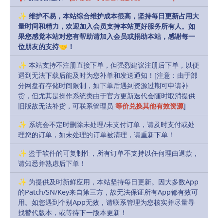
点滴以及你的发现,赚取大量现金,以独一无二的方式升级
✨ 维护不易，本站综合维护成本很高，坚持每日更新占用大
技能。
量时间和精力，欢迎加入会员支持本站更好服务所有人。如
果您感觉本站对您有帮助请加入会员或捐助本站，感谢每一
位朋友的支持🤝！
更新说明
版本1.3.1:
✨ 本站支持不注册直接下单，但强烈建议注册后下单，以便
遇到无法下载后能及时为您补单和发送通知！[注意：由于部
常规调整和错误修复。
分网盘有存储时间限制，如下单后遇到资源过期可申请补
货，但尤其是操作系统类由于官方更新迭代会随时取消提供
最低配置要求
旧版故无法补货，可联系管理员
等价兑换其他有效资源
]
系统: MacOS 10.13 64bits
✨ 系统会不定时删除未处理/未支付订单，请及时支付或处
处理器: Intel Core 2 Duo E8400 3.00GHz
理您的订单，如未处理的订单被清理，请重新下单！
内存: 4 GB RAM
✨ 鉴于软件的可复制性，所有订单不支持以任何理由退款，
显卡: NVIDIA GTX 775M 2GB | AMD Radeon 555 2GB
请知悉并熟虑后下单！
| Intel Iris Plus 655
存储空间: 需要 10 GB 可用空间
✨ 为提供及时新鲜应用，本站坚持每日更新。因大多数App
的Patch/SN/Key来自第三方，故无法保证所有App都有效可
用。如您遇到个别App无效，请联系管理为您核实并尽量寻
声明：
本站部分资源和文章资讯来源于网络，版权归原作者所有。
找替代版本，或等待下一版本更新！