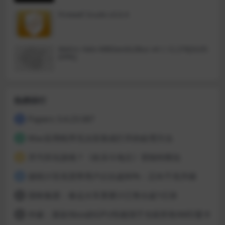
Firewall Scudo v3.0.4
Metric Halo MBDavids2Bus v4.1.12.276[GUIS
EPPE]
热榜排行
Papers 3.4.23.587
1
Mac应用程序无法安装或打开的处理方法
2
开汽车玩游戏？《欢乐斗地主》登陆特斯拉
3
据统计百兆宽带用户占比超80%：正向千兆升级
4
国铁集团：春运火车票累计已售出超1亿张
5
外媒：新款Xbox的GPU性能强于当前所有AMD显卡
6