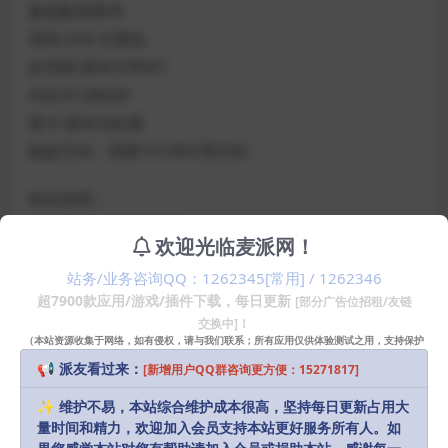
最低配置要求
系统:OSX·文图拉
处理器:英特尔和M1
内存:8 GB内存
显卡:英特尔虹膜
磁盘空间：需要14 GB可用空间
特别说明：
旧的OSX版本可能兼容
欢迎光临麦派网！
站务/业务咨询QQ：1262345[常用] / 1262346
声明：
本站部分资源和文章资讯来源于网络，版权归原作者所有。
超7900款应用/游戏/插件下载，每日更新
[部分广告位招租/友链
任何个人或组织，在未征得本站和原作者同意的情况下，禁止复制、盗
交换中]！
用、采集、发布本站内容到任何网站、书籍等各类媒体平台。如若本站
（本站资源收集于网络，如有侵权，请与我们联系；所有应用仅供体验测试之用，支持保护
知识产权请购买正版！）
内容侵犯了原作者的合法权益，可联系我们进行处理，感谢理解。
📢 派友看过来：
[新增用户QQ群咨询更方便：15271817]
Download
✨ 维护不易，本站综合维护成本很高，坚持每日更新占用大
20
量时间和精力，欢迎加入会员支持本站更好服务所有人。如
派币