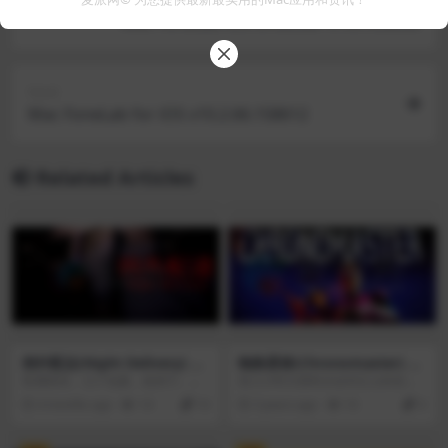
Mac FoneLab iOS Unlocker v1.0.76.8056
Next
Mac FoneLab for iOS v10.2.66.158612
Related Articles
例外配达(Night Delivery) v
物换星移(Chronomaster) v
1.10[Wineskin]
1.0a
普通夜班。几个包裹。老房子。似
加入计时大师科尔达对正义的史诗
乎没什么不寻常的...如果不是因为
般追求！在这场开创性的图形冒险
4 months ago
14
10
3 years ago
10
0
感觉有人一直在看着你。夜送是来
中，发现自己在一个魔法与科学共
自奇拉艺术的一种大气的日式心理
存的未来，肩负着超越你最疯狂梦
恐怖，把快递员的日常工作变成了
想的使命！物换星移(Chronomaste