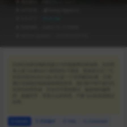
❥ 兼容级别：MAC OS X 13.x +
❥ APP作者：
Draisey Digital LLC
❥ 文件尺寸：
10.31 GB
❥ 有效期限：兑换后 90 天内有效
❥ Recent Updates：2026年04月07日
生存纪念碑谷钢筋混凝土汽车碰撞测试泰迪熊。合作和
单人线下比赛在8个艰苦的钉子赛道，更多的方式！汽
车俱乐部(MotorCubs RC)是一个非常酷的比赛，它将
通过无线电控制选项来帮助管理。我们将不得不成为纪
念碑谷的胜利者，并在对手面前展示。敏捷地跨越障
碍，超越对手，享受大众的风景。不要飞出轨道或错过
转弯。
Details
历史版本
FAQ
Comment