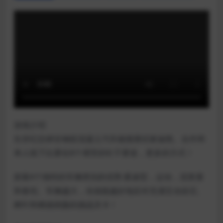
游戏介绍
生存纪念碑谷钢筋混凝土汽车碰撞测试泰迪熊。合作和
单人线下比赛在8个艰苦的钉子赛道，更多的方式！
探索4个独特的车辆类别的优势:紧凑型，运动，泥浆塞
和泰坦。车辆越大，你就能越好地应对充满互动岩石、
树叶和燃烧残骸的挑战关卡！