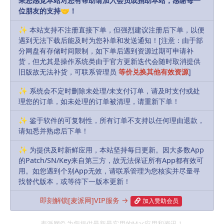
果您感觉本站对您有帮助请加入会员或捐助本站，感谢每一
位朋友的支持🤝！
会员
永久会员
Free
Free
✨ 本站支持不注册直接下单，但强烈建议注册后下单，以便
遇到无法下载后能及时为您补单和发送通知！[注意：由于部
分网盘有存储时间限制，如下单后遇到资源过期可申请补
Buy download
货，但尤其是操作系统类由于官方更新迭代会随时取消提供
旧版故无法补货，可联系管理员
等价兑换其他有效资源
]
Includes Resources:
(5 items)
✨ 系统会不定时删除未处理/未支付订单，请及时支付或处
Recent Updates:
2026-04-07
理您的订单，如未处理的订单被清理，请重新下单！
✨ 鉴于软件的可复制性，所有订单不支持以任何理由退款，
默认解压密码:
如有密码，解压密码统一为：
请知悉并熟虑后下单！
MacPie.Cc（注意大小写）
✨ 为提供及时新鲜应用，本站坚持每日更新。因大多数App
下载遇到问题？可联系客服或反馈
的Patch/SN/Key来自第三方，故无法保证所有App都有效可
用。如您遇到个别App无效，请联系管理为您核实并尽量寻
找替代版本，或等待下一版本更新！
R, James
Share
Favorites
Likes(
0
)
即刻解锁[麦派网]VIP服务 →
加入赞助会员
Previous
麦派网© 为您提供最新最实用的Mac应用和资讯！