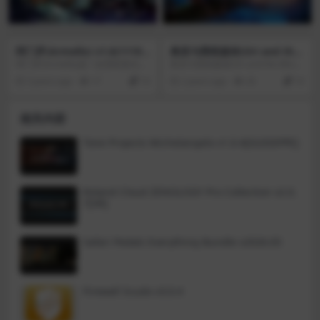
阿门罗(Armello) v1.6(1119
奥里与黑暗森林(Ori and the
6)
Blind Forest) v1.0[Wineski
阿门罗(Armello)是一款黑暗童话风
奥里与黑暗森林(Ori and the Blind
n 2.9.0.9-4]
格的电子桌面游戏。它将富有深度
Forest)是Moon Studios为个人电脑
3 years ago
17
10
2 years ago
26
10
的卡牌战术、丰富的桌面游戏策略
量身订做的动作平台游戏。在这个
与角色扮演元素融为一体，让玩家
充满美丽视觉效果的游戏中，诉说
踏上华丽的冒险之旅。玩家可在单
着一位勇敢小孤儿的冒险故事。游
相关内容
人和多人模式下进行史诗般的战
戏充满手绘的美术画作、细致生动
斗、施展法术、雇佣特工、制备毒
的角色动画表现，以及由交响乐团
药、凭借聪明才智最终坐上王座！
实际演奏的背景配乐。在奥里与黑
Tone Projects Michelangelo v1.0.4[GUISEPPE]
暗森林(Ori and the Blind Forest)感
情洋溢的故事内容中，将会探索爱
与牺牲，以及人们内心那股永不消
逝的希望。
Roland Cloud ZENOLOGY Pro Collection v2.0.
7[VR]
Safari Pedals Everything Bundle v2026.05
Firewall Scudo v3.0.4