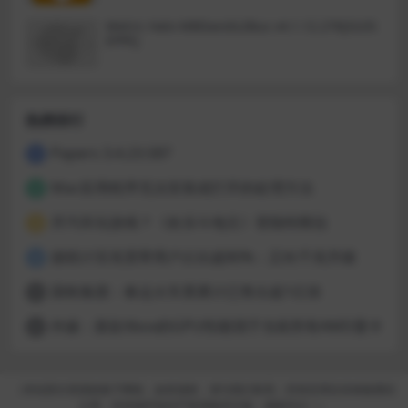
Metric Halo MBDavids2Bus v4.1.12.276[GUIS
EPPE]
热榜排行
Papers 3.4.23.587
1
Mac应用程序无法安装或打开的处理方法
2
开汽车玩游戏？《欢乐斗地主》登陆特斯拉
3
据统计百兆宽带用户占比超80%：正向千兆升级
4
国铁集团：春运火车票累计已售出超1亿张
5
外媒：新款Xbox的GPU性能强于当前所有AMD显卡
6
（本站部分资源收集于网络，如有侵权，请与我们联系；所有应用仅供体验测试
之用，支持保护知识产权请购买正版，感谢关注！）