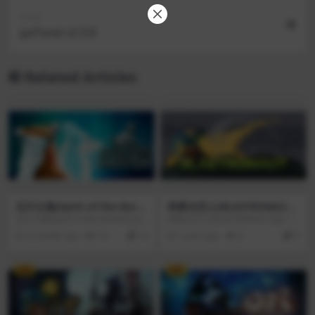
Next
goPanel v2.9.8
Related Articles
北方之魂(Spirit of the Nort
神勇太空人(BLASTRONAUT)
h) vBuild 6112756[Wineski
v0.5.4
北方之魂(Spirit of the North)以冰
神勇太空人(BLASTRONAUT)是一
n]
岛美不胜收的神秘风景为灵感来
个程序性外星世界的采矿游戏。探
3 months ago
16
10
1 year ago
8
0
源，是一个单人第三人称探险游
索，提炼，获利。这是一份危险但
戏。游戏剧情以北欧民俗传说为蓝
又危险的工作。用喷气背包探索这
本创作。这款游戏的独特之处在于
个巨大的成熟世界。用爆炸性凝胶
VIP
VIP
它没有刻意设置对话和叙述。玩家
产生矿物质。扩展你的提取平台。
必须完全沉浸在世界中，以解决谜
大多数，活下去。farree的深处是
题，并建立关于过去的古代文明的
一个大朋友和珍宝，但危险。我们
假设。
有他自己的方式来伤害你，拥有合
适的装备会让你的生活轻松很多。