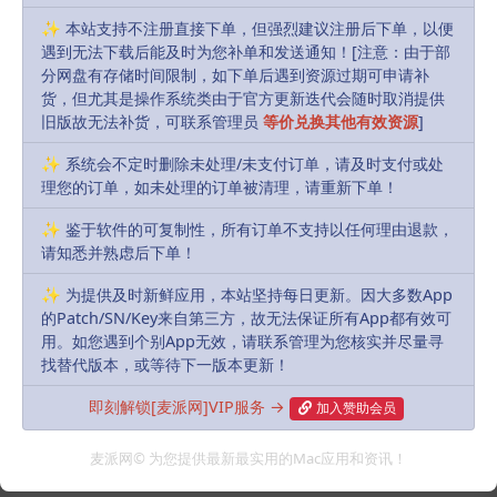
Download
✨ 本站支持不注册直接下单，但强烈建议注册后下单，以便
Login to download
遇到无法下载后能及时为您补单和发送通知！[注意：由于部
分网盘有存储时间限制，如下单后遇到资源过期可申请补
货，但尤其是操作系统类由于官方更新迭代会随时取消提供
Includes Resources:
(3 items)
旧版故无法补货，可联系管理员
等价兑换其他有效资源
]
Recent Updates:
2026-01-18
✨ 系统会不定时删除未处理/未支付订单，请及时支付或处
理您的订单，如未处理的订单被清理，请重新下单！
默认解压密码:
如有密码，解压密码统一为：
MacPie.Cc（注意大小写）
✨ 鉴于软件的可复制性，所有订单不支持以任何理由退款，
请知悉并熟虑后下单！
下载遇到问题？可联系客服或反馈
✨ 为提供及时新鲜应用，本站坚持每日更新。因大多数App
的Patch/SN/Key来自第三方，故无法保证所有App都有效可
R, James
Share
Favorites
Likes(
0
)
用。如您遇到个别App无效，请联系管理为您核实并尽量寻
找替代版本，或等待下一版本更新！
即刻解锁[麦派网]VIP服务 →
加入赞助会员
Previous
控制: 终极合辑(Control: Ultimate Edition) v1.34.3
麦派网© 为您提供最新最实用的Mac应用和资讯！