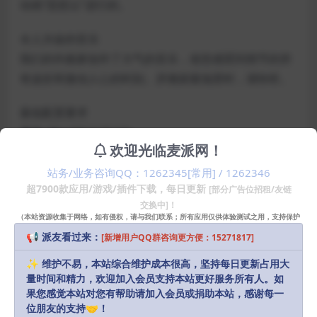
动画“思想云”进行的。
令人兴奋的音乐
我们的作曲家创作了大气的音乐，使您感受到情节的所
有波折和激动人心的时刻。厌倦探索场景时，请聆听。
最低配置要求
系统: MacOS X 10.14+
欢迎光临麦派网！
处理器: 2 GHz
内存: 4 GB RAM
站务/业务咨询QQ：1262345[常用] / 1262346
超7900款应用/游戏/插件下载，每日更新
[部分广告位招租/友链
显卡: 1024MB VRAM
交换中]！
磁盘空间: 需要 600 MB 可用空间
（本站资源收集于网络，如有侵权，请与我们联系；所有应用仅供体验测试之用，支持保护
知识产权请购买正版！）
📢 派友看过来：
[新增用户QQ群咨询更方便：15271817]
声明：
本站部分资源和文章资讯来源于网络，版权归原作者所有。
✨ 维护不易，本站综合维护成本很高，坚持每日更新占用大
任何个人或组织，在未征得本站和原作者同意的情况下，禁止复制、盗
量时间和精力，欢迎加入会员支持本站更好服务所有人。如
用、采集、发布本站内容到任何网站、书籍等各类媒体平台。如若本站
果您感觉本站对您有帮助请加入会员或捐助本站，感谢每一
内容侵犯了原作者的合法权益，可联系我们进行处理，感谢理解。
位朋友的支持🤝！