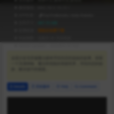
❥ 兼容级别：MAC OS X 10.14 +
❥ APP作者：
Paul Podberezko, Vasily Shakalov
❥ 文件尺寸：
487.75 MB
❥ 应用性质：
登陆后免费下载
❥ 有效期限：兑换后 90 天内有效
❥ Recent Updates：2026年01月18日
这是沙皮克穿越魔法森林寻找失踪的姐妹的故事。探索
一个充满神秘、魔法和危险的美丽世界，寻找失踪的姐
妹，解决途中的难题。
Details
历史版本
FAQ
Comment