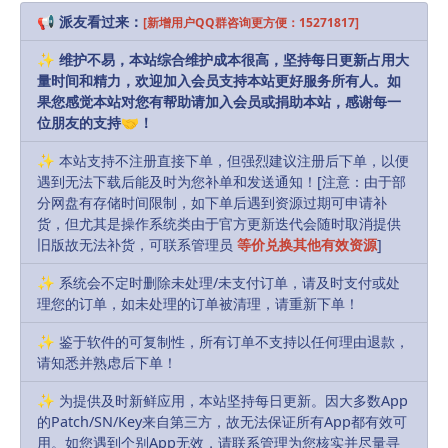
知识产权请购买正版！）
– 解锁多种新装备，包括独角猪、农场小兔帮工！
📢 派友看过来：
[新增用户QQ群咨询更方便：15271817]
– 使用可爱的按钮，欣赏色彩斑斓的画面
✨ 维护不易，本站综合维护成本很高，坚持每日更新占用大
量时间和精力，欢迎加入会员支持本站更好服务所有人。如
最低配置要求
果您感觉本站对您有帮助请加入会员或捐助本站，感谢每一
需要macOS 10.15或更新版本
位朋友的支持🤝！
✨ 本站支持不注册直接下单，但强烈建议注册后下单，以便
声明：
本站部分资源和文章资讯来源于网络，版权归原作者所有。
遇到无法下载后能及时为您补单和发送通知！[注意：由于部
任何个人或组织，在未征得本站和原作者同意的情况下，禁止复制、盗
分网盘有存储时间限制，如下单后遇到资源过期可申请补
货，但尤其是操作系统类由于官方更新迭代会随时取消提供
用、采集、发布本站内容到任何网站、书籍等各类媒体平台。如若本站
旧版故无法补货，可联系管理员
等价兑换其他有效资源
]
内容侵犯了原作者的合法权益，可联系我们进行处理，感谢理解。
✨ 系统会不定时删除未处理/未支付订单，请及时支付或处
Download
理您的订单，如未处理的订单被清理，请重新下单！
Login to download
✨ 鉴于软件的可复制性，所有订单不支持以任何理由退款，
Includes Resources:
(1 items)
请知悉并熟虑后下单！
Recent Updates:
2024-05-15
✨ 为提供及时新鲜应用，本站坚持每日更新。因大多数App
的Patch/SN/Key来自第三方，故无法保证所有App都有效可
默认解压密码:
如有密码，解压密码统一为：
用。如您遇到个别App无效，请联系管理为您核实并尽量寻