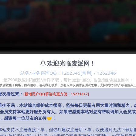
欢迎光临麦派网！
G，由solo开发者Jardar打造。
站务/业务咨询QQ：1262345[常用] / 1262346
超7900款应用/游戏/插件下载，每日更新
[部分广告位招租/友链交换中]！
的世界地图，其中包含许多要探索的岛屿、要战斗的敌人和要寻找的宝
资源收集于网络，如有侵权，请与我们联系；所有应用仅供体验测试之用，支持保护知识产权请购买
沉敌人的船只，并发现隐藏的秘密等待你在海上航行时被发现。
 派友看过来：
[新增用户QQ群咨询更方便：15271817]
维护不易，本站综合维护成本很高，坚持每日更新占用大量时间和精力，
会员支持本站更好服务所有人。如果您感觉本站对您有帮助请加入会员或
，通过购买一艘更好的或者升级你现有的。
，感谢每一位朋友的支持🤝！
级)。
本站支持不注册直接下单，但强烈建议注册后下单，以便遇到无法下载后
破裂，火，毒气，魔法盾，等等。
您补单和发送通知！[注意：由于部分网盘有存储时间限制，如下单后遇