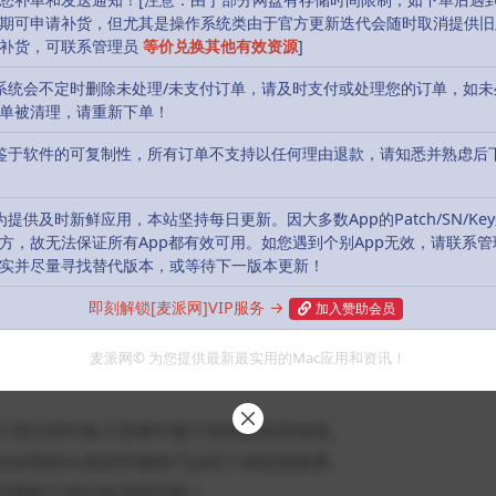
斗中的优势。
期可申请补货，但尤其是操作系统类由于官方更新迭代会随时取消提供旧
补货，可联系管理员
等价兑换其他有效资源
]
和防守选择，并帮助您生存。
系统会不定时删除未处理/未支付订单，请及时支付或处理您的订单，如未
单被清理，请重新下单！
无二的，数量有限，好好对待他们吧！
鉴于软件的可复制性，所有订单不支持以任何理由退款，请知悉并熟虑后
、运气和智力等属性。
技能，这两种技能可以在每次战斗中帮助他们。
为提供及时新鲜应用，本站坚持每日更新。因大多数App的Patch/SN/Ke
整个游戏中，你会遇到海盗、红衣兵和蓝衣兵。
方，故无法保证所有App都有效可用。如您遇到个别App无效，请联系管
实并尽量寻找替代版本，或等待下一版本更新！
即刻解锁[麦派网]VIP服务 →
加入赞助会员
(更多即将推出)，每个拥有独特的战术和船只。
老大是当前早期版本的主要目标。
麦派网© 为您提供最新最实用的Mac应用和资讯！
个强大的钓鱼小游戏中抛下你的鱼线并收线。
为你用你出色的开锁技巧达到了很好的效果。
的帮助下进行改进和完善！