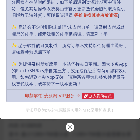
分网盘有存储时间限制，如下单后遇到资源过期可申请补
奖项已经进行了修改，增加了大量新的玩家奖项选项，
货，但尤其是操作系统类由于官方更新迭代会随时取消提供
历史模式现在包括每个奖项的准确日期范围。
旧版故无法补货，可联系管理员
等价兑换其他有效资源
]
随着时间的推移，玩家开发程序的改进现在产生了一个
✨ 系统会不定时删除未处理/未支付订单，请及时支付或处
更现实的玩家库。
理您的订单，如未处理的订单被清理，请重新下单！
季后赛的日程安排随着系列赛的交替而有所改善，所以
✨ 鉴于软件的可复制性，所有订单不支持以任何理由退款，
季后赛曲棍球永远不会休息！
请知悉并熟虑后下单！
一如既往，为新的2023-24赛季完成球队和球员的更
✨ 为提供及时新鲜应用，本站坚持每日更新。因大多数App
新。
的Patch/SN/Key来自第三方，故无法保证所有App都有效可
除此之外，还有常见的各种较小的更改、调整和其他改
用。如您遇到个别App无效，请联系管理为您核实并尽量寻
进！
找替代版本，或等待下一版本更新！
即刻解锁[麦派网]VIP服务 →
加入赞助会员
最低配置要求
系统: macOS 10.11或更高版本
麦派网© 为您提供最新最实用的Mac应用和资讯！
处理器: 英特尔处理器
内存: 8 GB内存
显卡: 最小1280×768显示器（1280×768显示器需要全屏