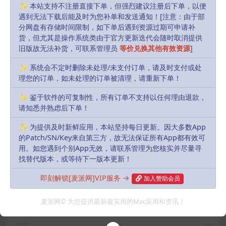
Download
Login to download
✨ 本站支持不注册直接下单，但强烈建议注册后下单，以便
遇到无法下载后能及时为您补单和发送通知！[注意：由于部
分网盘有存储时间限制，如下单后遇到资源过期可申请补
Includes Resources:
(1 items)
货，但尤其是操作系统类由于官方更新迭代会随时取消提供
旧版故无法补货，可联系管理员
等价兑换其他有效资源
]
Recent Updates:
2024-08-08
✨ 系统会不定时删除未处理/未支付订单，请及时支付或处
默认解压密码:
如有密码，解压密码统一为：
理您的订单，如未处理的订单被清理，请重新下单！
MacPie.Cc（注意大小写）
✨ 鉴于软件的可复制性，所有订单不支持以任何理由退款，
请知悉并熟虑后下单！
下载遇到问题？可联系客服或反馈
✨ 为提供及时新鲜应用，本站坚持每日更新。因大多数App
R, James
Share
Favorites
Likes(
0
)
的Patch/SN/Key来自第三方，故无法保证所有App都有效可
用。如您遇到个别App无效，请联系管理为您核实并尽量寻
找替代版本，或等待下一版本更新！
Previous
即刻解锁[麦派网]VIP服务 →
加入赞助会员
末日拾荒者(NEO Scavenger) v1.15.1(10551)
麦派网© 为您提供最新最实用的Mac应用和资讯！
Next