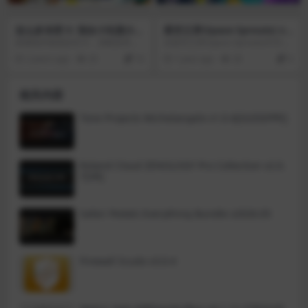
这么多东西 5: 混合小玩意(So
星空之芽(Space Sprouts) v1.
Much Stuff 5: Mix-Knacks)
02
探索制作精美的关卡，清晰多样的
在星空之芽(Space Sprouts)中开启
v1.0
场景，在众多引人入胜的小游戏中
一场混乱而有趣的宇宙飞船冒险
2 years ago
20
10
1 year ago
20
0
尽情享受。收集迷人的小饰品来装
吧！你可以扭转物理规则，操作许
饰一个清新的房间。乐趣就在眼
多神奇的装置，或者只是单纯地把
前！ 沉浸在激动人心的游戏中，寻
飞船里的东西扔得遍地都是！在每
相关内容
找和破译提示是获胜的关键。从技
一场冒险旅途中，你将在有限的时
术到中世纪和课堂主题的迷你游
间里尝试揭开神秘的阳光朋克 太空
戏，您一定会找到适合您心情的东
飞船的秘密——看看在旅途结束之
Tone Projects Michelangelo v1.0.4[GUISEPPE]
西。你在等什么？一起玩，加入乐
前你能发现多少？
趣！
Roland Cloud ZENOLOGY Pro Collection v2.0.
7[VR]
Safari Pedals Everything Bundle v2026.05
Firewall Scudo v3.0.4