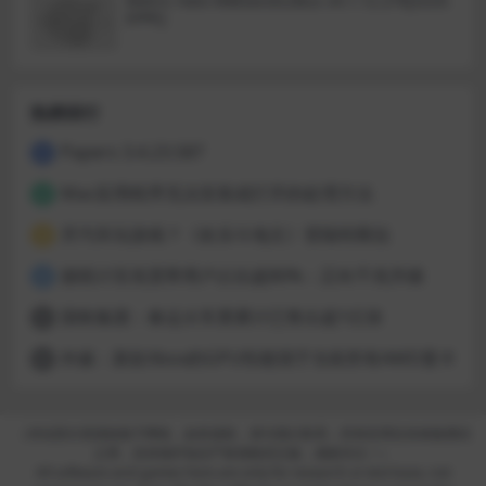
Metric Halo MBDavids2Bus v4.1.12.276[GUIS
EPPE]
热榜排行
Papers 3.4.23.587
1
Mac应用程序无法安装或打开的处理方法
2
开汽车玩游戏？《欢乐斗地主》登陆特斯拉
3
据统计百兆宽带用户占比超80%：正向千兆升级
4
国铁集团：春运火车票累计已售出超1亿张
5
外媒：新款Xbox的GPU性能强于当前所有AMD显卡
6
（本站部分资源收集于网络，如有侵权，请与我们联系；所有应用仅供体验测试
之用，支持保护知识产权请购买正版，感谢关注！）
All software and games here are only for research or test base, not