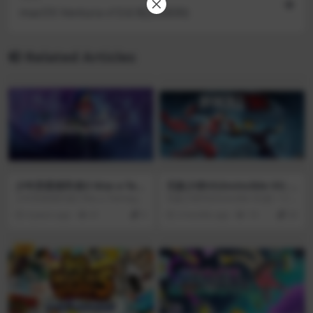
macOS Ventura v13.6.9(22G830)
Related Articles
少年异星殖民者(I Was a Tee
无敌少侠VS(Invincible VS) v
nage Exocolonist) v1.0
Build 22844029 Rev 1[Wine
少年异星殖民者(I Was a Teenage
无敌少侠VS(Invincible VS)是一个残
skin]
Exocolonist)是由Northway Games
酷的超级英雄3v3标签战斗游戏，设
4 years ago
41
0
3 months ago
19
20
制作，Finji发行的一款角色扮演类
定在无敌的宇宙中，在这里你可以
游戏，你在太阳系外太空殖民地长
作为一队粉丝最喜欢的角色在标志
大，你会选择老老实实在学校中度
性的地点战斗到死。
VIP
过？还是专心研究自己所喜欢的事
物？你的人生将由你来谱写。