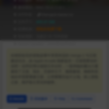
❥ 兼容级别：MAC OS X 11.0 +
❥ APP作者：
Cherrypick Games S.A.
❥ 文件尺寸：
409.47 MB
❥ 应用性质：
登陆后免费下载
❥ 有效期限：兑换后 90 天内有效
❥ Recent Updates：2024年08月08日
在精彩纷呈的冒险故事中享受闲适的 merge-2 与王国
建设玩法，由 Apple Arcade 独家提供！王国需要你的
说明！在阿切博尔德国王外出时，一股神秘的魔法力量
摧毁了王国。现在，艾德华王子、戴斯蒙德、梅根和其
他伙伴需要重建王国，让荣耀重归这片土地。踏上冒险
之旅，揭开疑云背后的秘密。
Details
历史版本
FAQ
Comment