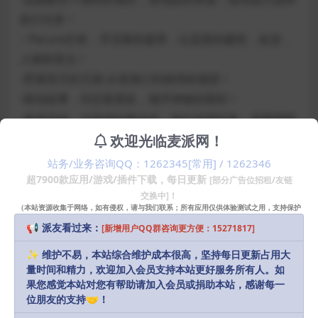
执行任务！
– Perure任务，开启新的篇章，以及新的建筑，改进，
人物和景点！
-堕落毁灭的王国-从老港口到雄伟的城堡！
-移动故事，结交新朋友，揭开神秘的面纱！
-参加活动，与其他玩家合作，执行全球任务，并获得特
殊奖励！
欢迎光临麦派网！
站务/业务咨询QQ：1262345[常用] / 1262346
最低配置要求
超7900款应用/游戏/插件下载，每日更新
[部分广告位招租/友链
需要macOS 11.0或更高版本
交换中]！
（本站资源收集于网络，如有侵权，请与我们联系；所有应用仅供体验测试之用，支持保护
知识产权请购买正版！）
📢 派友看过来：
[新增用户QQ群咨询更方便：15271817]
声明：
本站部分资源和文章资讯来源于网络，版权归原作者所有。
任何个人或组织，在未征得本站和原作者同意的情况下，禁止复制、盗
✨ 维护不易，本站综合维护成本很高，坚持每日更新占用大
用、采集、发布本站内容到任何网站、书籍等各类媒体平台。如若本站
量时间和精力，欢迎加入会员支持本站更好服务所有人。如
果您感觉本站对您有帮助请加入会员或捐助本站，感谢每一
内容侵犯了原作者的合法权益，可联系我们进行处理，感谢理解。
位朋友的支持🤝！