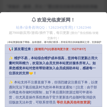
“准备好，瞄准，开火！”通过射击目标来训练你的准确
性。
欢迎光临麦派网！
“一个无法收集情报的机构是毫无价值的。完成你的目
站务/业务咨询QQ：1262345[常用] / 1262346
标，并获得关于“拦截者特工”世界的图纸和新信息的档
超7900款应用/游戏/插件下载，每日更新
[部分广告位招租/友链
案卡。”。
交换中]！
（本站资源收集于网络，如有侵权，请与我们联系；所有应用仅供体验测试之用，支持保护
-解锁改变游戏进程的秘密实验，包括添加独特的设置和
知识产权请购买正版！）
📢 派友看过来：
[新增用户QQ群咨询更方便：15271817]
实验性的“重力仪”！
-全英文故事配音，演员众多。
✨ 维护不易，本站综合维护成本很高，坚持每日更新占用大
量时间和精力，欢迎加入会员支持本站更好服务所有人。如
-30多首原创曲目，灵感来自您最喜爱的间谍电影配乐。
果您感觉本站对您有帮助请加入会员或捐助本站，感谢每一
位朋友的支持🤝！
最低配置要求
✨ 本站支持不注册直接下单，但强烈建议注册后下单，以便
系统：Mac OS X 10.15+
遇到无法下载后能及时为您补单和发送通知！[注意：由于部
分网盘有存储时间限制，如下单后遇到资源过期可申请补
声明：
本站部分资源和文章资讯来源于网络，版权归原作者所有。
货，但尤其是操作系统类由于官方更新迭代会随时取消提供
旧版故无法补货，可联系管理员
等价兑换其他有效资源
]
任何个人或组织，在未征得本站和原作者同意的情况下，禁止复制、盗