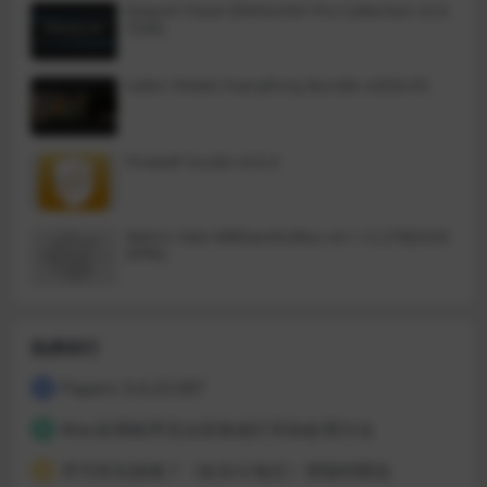
Roland Cloud ZENOLOGY Pro Collection v2.0.
uth)的体验，更新版本具有重新设
们说明神秘的力量《原力》的来
7[VR]
计的游戏玩法！
源，还将详细阐述《绝地武士》与
《西斯教徒》这分别代表正邪双方
的两大势力对抗的长久战争，让大
家能更加深刻了解《星球大战》如
Safari Pedals Everything Bundle v2026.05
史诗般的庞大世界观。本游戏的故
事背景设定在前作的 5 年之后，绝
地武士与西斯教徒之间的冲突将更
加白热化，一场超越前代规模的战
争即将展开。
Firewall Scudo v3.0.4
Metric Halo MBDavids2Bus v4.1.12.276[GUIS
EPPE]
热榜排行
Papers 3.4.23.587
1
Mac应用程序无法安装或打开的处理方法
2
开汽车玩游戏？《欢乐斗地主》登陆特斯拉
3