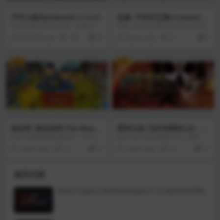
字节之链(Bytebond) v1.0.21
征服: 中世纪王国(Conquest:
Medieval Kingdoms) v1.0
字节之链(Bytebond)是一款激动人
征服: 中世纪王国(Conquest: Medie
心的非对称在线及本地合作解谜游
val Kingdoms)是一款基于回合制的
6 months ago
183
10
3 years ago
21
0
戏，你需要进行一场重新控制被感
4X大战略游戏，在程序生成的世界
染CPU的挑战。与朋友一起深入PC
上进行。你可以从一个庞大帝国的
的核心，成为终极反病毒特遣队二
统治者开始，也可以是一个刚刚起
VIP
VIP
人组。 你必须重新控制被感染的电
步的小王国。组建军队，征服领
脑。和朋友一起沉浸在PC的心里，
土，打造一个横跨全球的帝国，以
加入杀毒特种部队的行列。与Byteb
取得胜利！战斗是实时的和战术性
ond中的朋友一起沉浸在计算机的
的。如果你想直接冲向敌人，但如
中心，这是一个联合冒险，其中您
果他们设置了陷阱，不要感到惊
的主要武器是指挥工作。探索不同
讶。
的世界，打击敌人，解决错综复杂
的难题。通过网络或分屏与朋友一
起分配精力和解决问题。
蓝衫军: 南北战争(The Blueco
星球大战: 旧共和国武士II – 西
ats: North & South) v1.0
斯领主(STAR WARS™: Knigh
在这个重新制作的游戏中，与Corn
星球大战: 旧共和国武士II - 西斯领
ts of the Old Republic™ II –
elius M.Chesterfield中士和Blutch
主(STAR WARS™: Knights of the Ol
3 years ago
14
10
3 years ago
24
10
The Sith Lords™) v1.0.2
下士重聚，该游戏结合了回合制策
d Republic™ II - The Sith Lords™)
略和实时动作。这个新版本将让原
不再由负责前作开发制作的 BioWar
版游戏的粉丝们感到高兴，该游戏
e 负责，而改由《冰风之谷》、
相关内容
最初于20世纪80年代末在Amiga上
《柏德之门：黑暗联盟》的开发公
发布！掌握回合制策略以取得胜
司 Obsidian Entertainment 负责，
利。控制新的国家，保卫堡垒和铁
但依旧会在 BioWare 授权之下承袭
Tone Projects Michelangelo v1.0.4[GUISEPPE]
路以增加资源，并领导从欧洲派遣
前作颇受好评的系统。《星球大
的增援部队。在单人或双人模式
战：旧共和国的武士》为电影《星
下，探索或重温原版游戏蓝衫军: 南
球大战》三部曲之前 4000 年的旧
北战争(The Bluecoats: North & So
共和国时代，故事中不但将为玩家