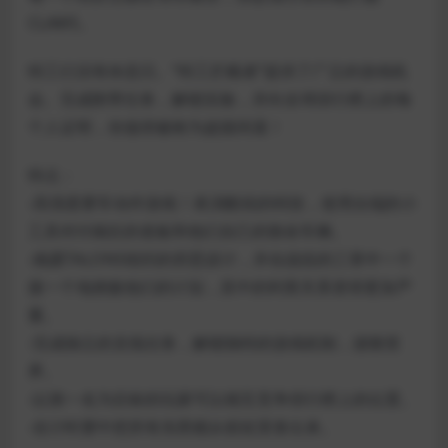
CLAWS。
特工们没有休息日。“特工拦截者”提供了广泛的游戏机
会。完成附带任务，解锁实验，并向全球排行榜上的每
个人证明，你值得被称为超级间谍！
特点：
-高强度赛车动作游戏！表演酷炫的特技，使用尖端的小
工具对付疯狂的老板和他们自己的致命车辆。
-揭露TALONS组织的邪恶设计，并在战役的三章中一个
接一个地挫败他们的计划，其中的利害关系变得更加严
重。
-完成独立的支线任务，解锁独特的游戏机制，拯救世
界。
-以第一名为目标的玩家可以相互竞争排行榜上的位置。
-在计时赛中把所有东西都从权杖里拿出来。