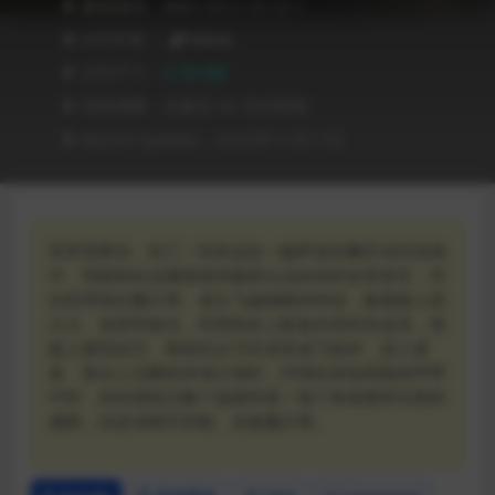
❥ 兼容级别：MAC OS X 10.15 +
❥ APP作者：
PikPok
❥ 文件尺寸：
2.18 GB
❥ 有效期限：兑换后 90 天内有效
❥ Recent Updates：2023年11月17日
世界需要你，特工！快来这款一触即发的飚车动作游戏
中，驾驶权杖这辆情报局最新出品的高科技变形车，对
抗犯罪组织魔爪帮。使出飞越颠峰的特技，躲避敌人的
火力、地雷和激光，利用权杖上配备的高科技道具，将
敌人摧毁殆尽。将权杖从汽车变形成飞机时，进入更
多、更令人沉醉的异域之地时，环绕在原创高能原声带
中时，你的感觉活像个超级间谍！每个角落都存在新的
威胁，你必须竭尽所能，击败魔爪帮。