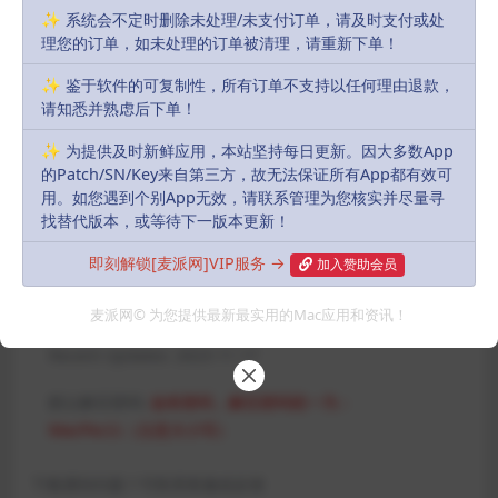
用、采集、发布本站内容到任何网站、书籍等各类媒体平台。如若本站
✨ 系统会不定时删除未处理/未支付订单，请及时支付或处
内容侵犯了原作者的合法权益，可联系我们进行处理，感谢理解。
理您的订单，如未处理的订单被清理，请重新下单！
Download
✨ 鉴于软件的可复制性，所有订单不支持以任何理由退款，
10
请知悉并熟虑后下单！
派币
✨ 为提供及时新鲜应用，本站坚持每日更新。因大多数App
会员
永久会员
的Patch/SN/Key来自第三方，故无法保证所有App都有效可
Free
Free
用。如您遇到个别App无效，请联系管理为您核实并尽量寻
找替代版本，或等待下一版本更新！
Buy download
即刻解锁[麦派网]VIP服务 →
加入赞助会员
Includes Resources:
(1 items)
麦派网© 为您提供最新最实用的Mac应用和资讯！
Recent Updates:
2023-11-17
默认解压密码:
如有密码，解压密码统一为：
MacPie.Cc（注意大小写）
下载遇到问题？可联系客服或反馈