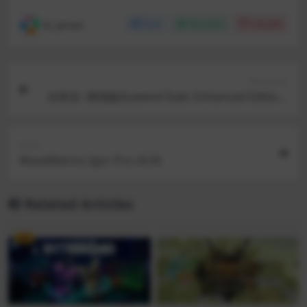
R, James
Share
Favorites
Likes(
0
)
Previous
冰风谷: 增强版(Icewind Dale: Enhanced Edition)
v2.6.6.0
Next
WaveMetrics Igor Pro v9.05
Related Articles
VIP