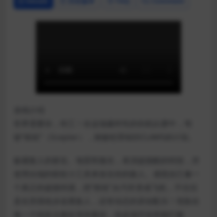
Details
历史版本
FAQ
Comment
游戏介绍
世界需要你，特工！在这场爆炸性的街机比赛中，驾
驶“权杖”（Scepter），挫败犯罪组织CLAWS的计划。
躲避敌人的射击、地雷和激光，表演超级酷的特技，并
使用尖端的权杖小工具来攻击你的敌人。感觉自己像一
个真正的超级间谍，把“权杖”从汽车变成飞机，不仅仅
是在异国他乡追逐敌人，还有动态的原创配乐！危险在
每一个转折点都在等待着你，你必须尽你所能打败