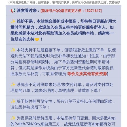
最低配置要求
（本站资源收集于网络，如有侵权，请与我们联系；所有应用仅供体验测试之用，支持保护
知识产权请购买正版！）
系统：MacOS X 10.8
📢 派友看过来：
[新增用户QQ群咨询更方便：15271817]
处理器：1.8 GHz Processor
✨ 维护不易，本站综合维护成本很高，坚持每日更新占用大
內存：1 GB內存
量时间和精力，欢迎加入会员支持本站更好服务所有人。如
果您感觉本站对您有帮助请加入会员或捐助本站，感谢每一
显卡：1GB of RAM Graphics
位朋友的支持🤝！
磁盘空间：2 GB可用空间
✨ 本站支持不注册直接下单，但强烈建议注册后下单，以便
遇到无法下载后能及时为您补单和发送通知！[注意：由于部
声明：
本站部分资源和文章资讯来源于网络，版权归原作者所有。
分网盘有存储时间限制，如下单后遇到资源过期可申请补
任何个人或组织，在未征得本站和原作者同意的情况下，禁止复制、盗
货，但尤其是操作系统类由于官方更新迭代会随时取消提供
用、采集、发布本站内容到任何网站、书籍等各类媒体平台。如若本站
旧版故无法补货，可联系管理员
等价兑换其他有效资源
]
内容侵犯了原作者的合法权益，可联系我们进行处理，感谢理解。
✨ 系统会不定时删除未处理/未支付订单，请及时支付或处
理您的订单，如未处理的订单被清理，请重新下单！
Download
Login to download
✨ 鉴于软件的可复制性，所有订单不支持以任何理由退款，
请知悉并熟虑后下单！
Includes Resources:
(1 items)
✨ 为提供及时新鲜应用，本站坚持每日更新。因大多数App
Recent Updates:
2024-01-18
的Patch/SN/Key来自第三方，故无法保证所有App都有效可