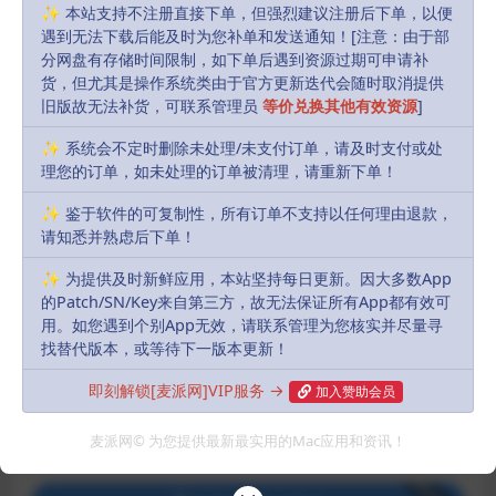
✨ 本站支持不注册直接下单，但强烈建议注册后下单，以便
根据WPA规则播放旋转池。
遇到无法下载后能及时为您补单和发送通知！[注意：由于部
奖励8英尺斯诺克台球桌。
分网盘有存储时间限制，如下单后遇到资源过期可申请补
货，但尤其是操作系统类由于官方更新迭代会随时取消提供
“中国八人组”奖金表。
旧版故无法补货，可联系管理员
等价兑换其他有效资源
]
*全功能控制系统，允许您执行退税，上螺丝，左螺
✨ 系统会不定时删除未处理/未支付订单，请及时支付或处
丝，右螺丝和切割。
理您的订单，如未处理的订单被清理，请重新下单！
多个摄像头角度：3D，尾门方向，从上方看。
*游戏提示和帮助。
✨ 鉴于软件的可复制性，所有订单不支持以任何理由退款，
请知悉并熟虑后下单！
最低配置要求
✨ 为提供及时新鲜应用，本站坚持每日更新。因大多数App
需要macOS 11.0或更高版本。
的Patch/SN/Key来自第三方，故无法保证所有App都有效可
用。如您遇到个别App无效，请联系管理为您核实并尽量寻
找替代版本，或等待下一版本更新！
声明：
本站部分资源和文章资讯来源于网络，版权归原作者所有。
任何个人或组织，在未征得本站和原作者同意的情况下，禁止复制、盗
即刻解锁[麦派网]VIP服务 →
加入赞助会员
用、采集、发布本站内容到任何网站、书籍等各类媒体平台。如若本站
麦派网© 为您提供最新最实用的Mac应用和资讯！
内容侵犯了原作者的合法权益，可联系我们进行处理，感谢理解。