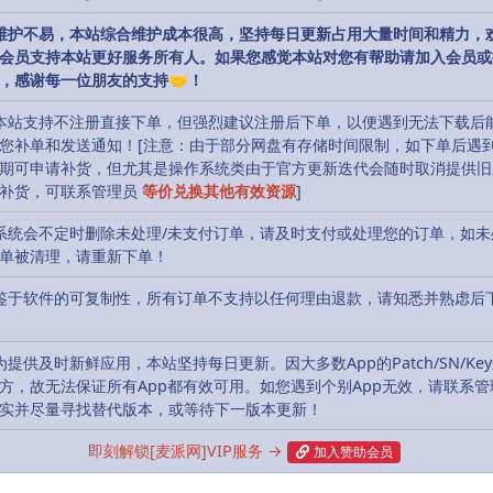
维护不易，本站综合维护成本很高，坚持每日更新占用大量时间和精力，
会员支持本站更好服务所有人。如果您感觉本站对您有帮助请加入会员或
，感谢每一位朋友的支持🤝！
本站支持不注册直接下单，但强烈建议注册后下单，以便遇到无法下载后
您补单和发送通知！[注意：由于部分网盘有存储时间限制，如下单后遇
期可申请补货，但尤其是操作系统类由于官方更新迭代会随时取消提供旧
补货，可联系管理员
等价兑换其他有效资源
]
系统会不定时删除未处理/未支付订单，请及时支付或处理您的订单，如未
现实和梦想世界的节奏游戏。通过不寻常的挑战、手绘图形和动态音乐
单被清理，请重新下单！
人窗口的情况下，实现和谐。
鉴于软件的可复制性，所有订单不支持以任何理由退款，请知悉并熟虑后
的独特关卡中前进时，你将探索我们梦中的梦想与现实之间的关系。丰
为提供及时新鲜应用，本站坚持每日更新。因大多数App的Patch/SN/Ke
地补充了游戏性和图形——在这种环境中，你将把主角的生活画
方，故无法保证所有App都有效可用。如您遇到个别App无效，请联系管
实并尽量寻找替代版本，或等待下一版本更新！
即刻解锁[麦派网]VIP服务 →
加入赞助会员
一个级别都开辟了一种进入节奏的新方式；