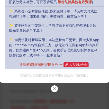
旧版故无法补货，可联系管理员
等价兑换其他有效资源
]
声明：
本站部分资源和文章资讯来源于网络，版权归原作者所有。
任何个人或组织，在未征得本站和原作者同意的情况下，禁止复制、盗
✨ 系统会不定时删除未处理/未支付订单，请及时支付或处
用、采集、发布本站内容到任何网站、书籍等各类媒体平台。如若本站
理您的订单，如未处理的订单被清理，请重新下单！
内容侵犯了原作者的合法权益，可联系我们进行处理，感谢理解。
✨ 鉴于软件的可复制性，所有订单不支持以任何理由退款，
Download
请知悉并熟虑后下单！
10
派币
✨ 为提供及时新鲜应用，本站坚持每日更新。因大多数App
的Patch/SN/Key来自第三方，故无法保证所有App都有效可
用。如您遇到个别App无效，请联系管理为您核实并尽量寻
会员
永久会员
Free
Free
找替代版本，或等待下一版本更新！
即刻解锁[麦派网]VIP服务 →
加入赞助会员
Buy download
麦派网© 为您提供最新最实用的Mac应用和资讯！
Includes Resources:
(1 items)
Recent Updates:
2024-10-04
默认解压密码:
如有密码，解压密码统一为：
MacPie.Cc（注意大小写）