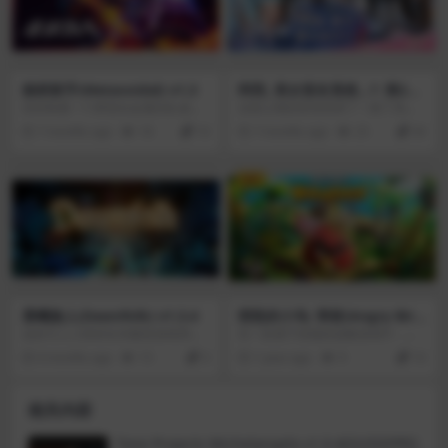
炼狱鼓手(Metavoidal) v1.3
阿西, 美女室友竟然…?: 第2季
(Five Hearts Under One Ro
你控制着一个梦想在金属乐队成名
合租公寓的房东回来了！除了高末
of: Season 2) v1.0.1
成功的鼓手。但是当你没有经历的
淑、佟圆圆、朴敏静 ——这次还有
7 months ago
18
10
7 months ago
25
30
时候，你的梦想破灭了。你发现这
财阀的小女儿、有着成长创伤的少
不仅仅是音乐家，而是用音乐征服
女、温柔的护士三位新人物的加
人们的真正的恶棍。你已经决定对
入！ 过去的记忆与新的情感交织的
VIP
抗这个邪恶，从他们的力量中解放
合租公寓，你将做出怎样的选择？
这个世界。这是一款Roguelite？确
阿西, 美女室友竟然...?: 第2季(Five
切地说，是融入了摇滚之力的Rock
Hearts Under One Roof: Season
& Rogue！。作为一名鼓手，你的
2)是一部完全令人兴奋的互动电子
周遭正在被邪恶金属乐所腐化，在
游戏，在这部电影中，一个爱情故
无数次的轮回中收集唱片中的神秘
事随着五个独特的角色展开。你扮
力量，发挥出其中强大的力量突破
演一个一直独居的尤曼人。现在你
重重障碍！利用好你的音乐理解，
的家变成了一个繁忙的宿舍，充满
摆脱这粘腻的诅咒！燥起来！
了爱和五个迷人的女孩意想不到的
晨曦族人(Dawnfolk) v1.3.4
愤怒的小鸟: 弹射(Angry Bird
时刻。
s: Bounce) v1.0.6
这款引人入胜的生存建造游戏用简
在一款基于技能的战略游戏中，与R
洁的设计和迷人的黑暗氛围带给你
ed、Chuck、Bomb和其他帮派成
6 months ago
15
0
1 year ago
9
10
独特的游戏体验。你将收集资源、
员一起准备一场激动人心的新冒
重建王国，率领子民抵御黑暗的侵
险，这款游戏将带来数小时的乐
袭。探索漆黑巨石的秘密，揭开世
趣！愤怒的小鸟: 弹射(Angry Birds:
相关内容
界的真相，你能否让光明重返这片
Bounce)将愤怒的小鸟的经典魅力
土地？
与创新的街机拼砖游戏相结合。当
猪把鸟踢出他们的岛屿时，瑞德和
Tone Projects Michelangelo v1.0.4[GUISEPPE]