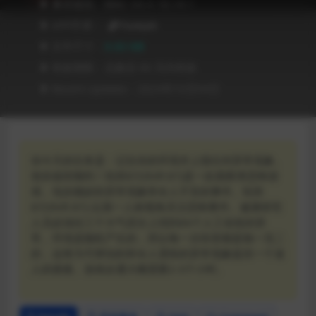
❥ 兼容级别：MAC OS X 10.14 +
❥ APP作者：
Pixelsplit
❥ 文件尺寸：
3.32 GB
❥ 有效期限：兑换后 90 天内有效
❥ Recent Updates：2024年10月04日
你今天的任务是：记住你的环境并上报任何异常现象。
祝你值班顺利！轮班87(Shift 87)是一款观察类恐怖游
戏，包括微妙的异常现象和令人不安的事件。轮班
87(Shift 87)-以第一人称视角关注恐怖事件。健康研究
人员必须在三个大气层次上找到66个人工创造的异
常。环境是随机产生的，所以每一次转变都是独一无二
的，这将为可辨别的和令人震惊的异常现象提供一个迷
人的搜索。游戏全通大概需要2-3个小时。