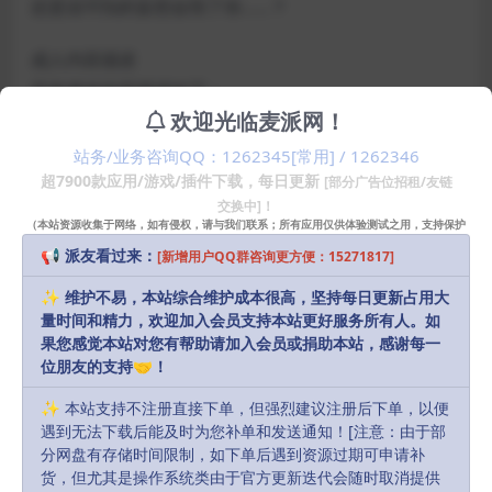
还是说可怕的妄想会毁了你……？
成人内容描述
开发者对内容描述如下：
欢迎光临麦派网！
此游戏包含的内容可能不适合所有年龄段，或不宜在工
作期间访问：常见成人内容
站务/业务咨询QQ：1262345[常用] / 1262346
超7900款应用/游戏/插件下载，每日更新
[部分广告位招租/友链
最低配置要求
交换中]！
（本站资源收集于网络，如有侵权，请与我们联系；所有应用仅供体验测试之用，支持保护
系统: macOS Mojave (10.14)
知识产权请购买正版！）
📢 派友看过来：
[新增用户QQ群咨询更方便：15271817]
处理器: Apple M1 or Intel Core M
内存: 12 GB RAM
✨ 维护不易，本站综合维护成本很高，坚持每日更新占用大
量时间和精力，欢迎加入会员支持本站更好服务所有人。如
显卡: Apple M1
果您感觉本站对您有帮助请加入会员或捐助本站，感谢每一
磁盘空间: 需要 7 GB 可用空间
位朋友的支持🤝！
✨ 本站支持不注册直接下单，但强烈建议注册后下单，以便
特别说明:
遇到无法下载后能及时为您补单和发送通知！[注意：由于部
Recommended for Full HD @ 30 FPS
分网盘有存储时间限制，如下单后遇到资源过期可申请补
货，但尤其是操作系统类由于官方更新迭代会随时取消提供