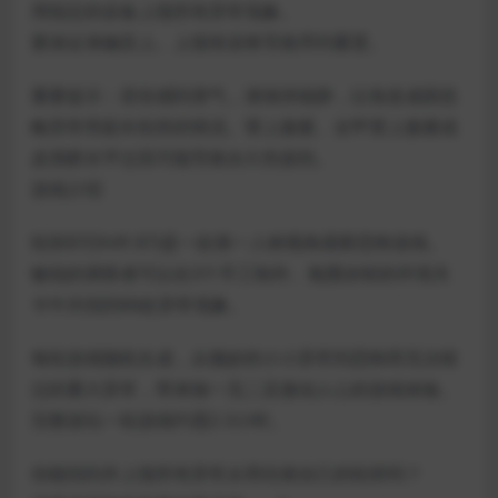
用指定的设备上报所有异常现象。
要保证准确至上。上报有误将导致序列重置。
重要提示：若你感到泄气，请保持镇静，以免造成因忽
略异常而延长轮班的情况。肾上腺素、去甲肾上腺素或
皮质醇水平过高可能导致永久性损伤。
游戏介绍
轮班87(Shift 87)是一款第一人称视角观察恐怖游戏。
敏锐的调查者可以在3个手工制作、氛围浓郁的环境关
卡中共找到66处异常现象。
每轮游戏随机生成，从微妙的小小异常到恐怖而无法错
过的重大异常，带来独一无二且激动人心的游戏体验。
完整游玩一轮游戏约需2-3小时。
你能找到并上报所有异常从而结束自己的轮班吗？