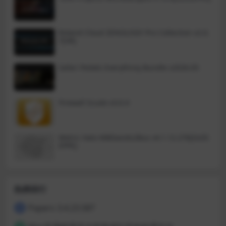
他的伙伴们必须战斗才能把它们救
回来。玩家将收集他们最喜欢的愤
怒的小鸟，将它们组合成强大的群
体，并让它们跳跃起来击败一群小
Roland Cloud ZENOLOGY Pro Collection v2.0.
猪，为心爱的游戏增添新的乐趣。
7[VR]
游戏中的流氓精英元素确保每个关
卡都是一个新的挑战，在每个关卡
后提供令人兴奋的新力量！仔细组
合你的鸟，因为战略规划和熟练的
Safari Pedals Everything Bundle v2026.05
执行会带来惊人而强大的组合！
Firewall Scudo v3.0.4
Metric Halo MBDavids2Bus v4.1.12.276[GUIS
EPPE]
热榜排行
Papers 3.4.23.587
1