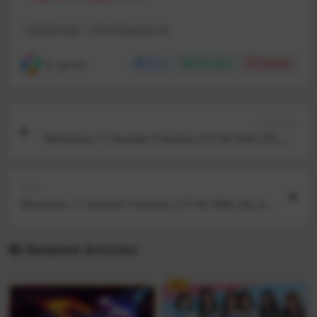
下载遇到问题？可联系客服或反馈
R, James
Share
Favorites
Likes(
0
)
Previous
Windows 11 Insider Preview 27718.1000_EN_US
_FIX (rs_prerelease)[Arm64]
Next
Windows 11 Insider Preview 27718.1000_EN_US
_FIX (rs_prerelease)[X64]
Related Articles
VIP