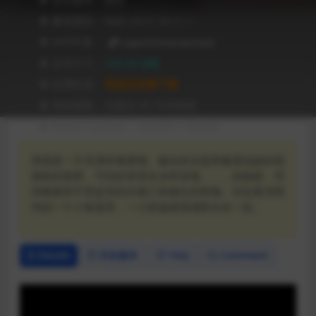
❥ 兼容级别：MAC OS X 10.11 +
❥ APP作者：
Legend Entertainment
❥ 文件尺寸：
127.21 MB
❥ 应用性质：
登陆后免费下载
❥ 有效期限：兑换后 90 天内有效
❥ Recent Updates：2023年11月29日
美国是一片充满有毒废物、融化的冰盖和极度短缺的燕
麦麸的噩梦。可怕的突变在乡村游荡。。。由辐射、环
境毒素和不受监管的生物工程催生的怪物。但在新泽西
州的一个小角落里，一小群超级英雄联合在一起。
Details
历史版本
FAQ
Comment