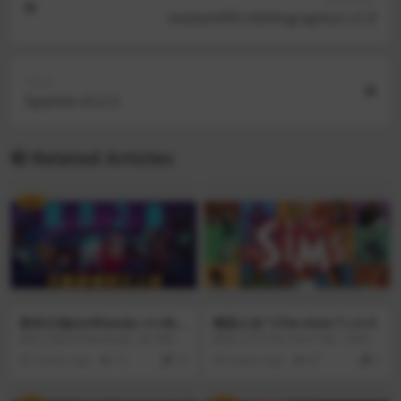
motionVFX mInfographics v1.0
Next
Sparkle v5.2.3
Related Articles
VIP
欺诈之地(Griftlands) v1.0b4
模拟人生™(The Sims™) v1.0
69210
欺诈之地(Griftlands)是一款卡牌组
模拟人生™(The Sims™)是一系列模
建的rogue-like游戏，你可以在游戏
拟现实生活场景的互动视频游戏，
3 years ago
15
10
6 years ago
67
0
中协商、战斗、行窃或是说服他人
由Maxis开发，由艺电出版。该系
来达到自己的目的。每个决定都至
列游戏已在全球售出近2亿份，是有
关重要，不管是接受什么任务、跟
史以来最畅销的电子游戏系列之