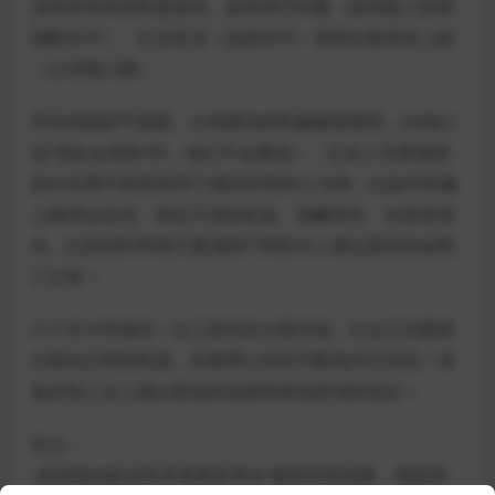
演各种各样的联盟成员，如热带巴特曼（提高敌人的胆
固醇水平）、扎尼亚克（迷惑对手）和阿吉奥塔奇上尉
（让动物入睡）。
对抗凶猛的气垫船、火焰驱动的机械健身教练（当他们
说“现在会很热”时，他们不会撒谎）。以令人毛骨悚然
的白化犀牛和其他30个疯狂的变种人为例，比如半机械
人棒球运动员、神志不清的松鼠、海槲寄生、垃圾变形
虫，以及回到帝国大厦顶部产卵的令人难以置信的金刚
三文鱼！
六个关卡等着你！从三里岛到大西洋城，社会正试图再
次推动文明的机器，但熵博士却在不断地为它说话！准
备好投入令人难以置信的连接和角色扮演的混合！
特点：
-该游戏由标志性开发商史蒂夫·梅雷茨基创建，他获得