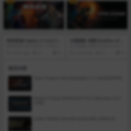
VIP
VIP
谁交朋友、还是收集哪些卡牌。每
一。《模拟人生》系列中的游戏主
个决定都至关重要，不管是接受什
要是沙盒游戏，因为它们不乏明确
么任务、跟谁交朋友、还是收集哪
的目标（除了一些扩展包和后来引
些卡牌。死亡来的很快，但是每次
入这种游戏风格的主机版本）。帮
轮回都会有新的场面和新的策略可
助他们控制自己的情绪，满足自己
以探索。
的欲望。这取决于玩家是将模拟人
生放置在预先建造的房子里，还是
从头开始建造。随着每一个新的扩
展包和游戏的推出，玩家可以为他
神奇英侠(Capes) v1.2.0.0.17
古墓丽影: 暗影(Shadow of t
们的模拟人生提供更多的选择。19
856(4.27.2)
he Tomb Raider) v1.0.4 fix
89年，SimCity推出了包括模拟人生
神奇英侠(Capes)是Mac os系统上
在古墓丽影: 暗影(Shadow of the T
™(The Sims™)在内的模拟人生系
一款超级英雄策略游戏，该工作室
omb Raider)中，探索劳拉最初为何
2 years ago
14
10
2 years ago
41
10
列。
由曾经开发过备受好评的肉鸽游戏
会注定成为古墓侠盗的最终章。古
《命运之手》的主要成员组建。游
墓丽影: 暗影(Shadow of the Tomb
戏设定在一个独特的世界观中，故
Raider)包括主游戏、全7个DLC古
相关内容
事背景发生在超级英雄的黄金时代
墓挑战，以及所有可下载武器、装
之后，一个原本光明的世界因为超
束、技能，是跟随劳拉探索命运的
级反派们的胜利而陷入黑暗——这
最终完整体验。在世界上最致命的
Tone Projects Michelangelo v1.0.4[GUISEPPE]
些反派彻底消灭了旧时代的英雄，
地点生存下来：征服残酷无情的丛
导致超能力被禁止，并建立起一个
林，并活着走出来。探索充满裂隙
反乌托邦的城市。
和幽深隧道的水下环境。与丛林合
而为一：火力不足、以寡敌众的劳
Roland Cloud ZENOLOGY Pro Collection v2.0.
拉，必须充分利用丛林中的环境，
7[VR]
像美洲豹一样迅猛出击、悄然而
退，使用泥浆作为伪装手段，在敌
人队伍中制造恐惧，播撒混乱。探
索黑暗残忍的古墓：古墓变得比以
Safari Pedals Everything Bundle v2026.05
往更加恐怖，需要细致谨慎的探索
技术才能到达，还要以智慧破解杀
机重重的谜题。揭露鲜活的历史：