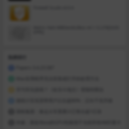
发现隐秘之城，探索系列作游戏中
空前庞大的据点空间。
Firewall Scudo v3.0.4
Metric Halo MBDavids2Bus v4.1.12.276[GUIS
EPPE]
热榜排行
Papers 3.4.23.587
1
Mac应用程序无法安装或打开的处理方法
2
开汽车玩游戏？《欢乐斗地主》登陆特斯拉
3
据统计百兆宽带用户占比超80%：正向千兆升级
4
国铁集团：春运火车票累计已售出超1亿张
5
外媒：新款Xbox的GPU性能强于当前所有AMD显卡
6