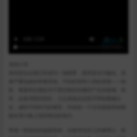
游戏介绍
美利坚合众国已经成为一场噩梦，那里是冰川融化、燕
麦严重短缺的有毒荒地。可怕的变种人四处游荡——辐
射、毒素和生物技术不受控制的传播所产生的怪物。然
而，在新泽西州郊区，几位英雄决定联手帮助重建社
会，减轻可怕时代的痛苦，并创造一个任何超级英雄都
能在周六晚上找到情侣的地方。
带领一群搞笑的超级英雄，击败背信弃义的熵博士。扮