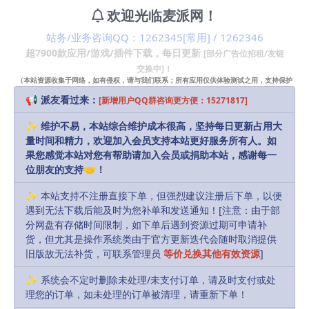
了许多游戏奖项。
欢迎光临麦派网！
-与律师、超人、半机械人棒球运动员和类固醇成瘾者斗
站务/业务咨询QQ：1262345[常用] / 1262346
争。超过31种类型的敌人在等着你！
超7900款应用/游戏/插件下载，每日更新
[部分广告位招租/友链
-Wield Ginsu刀，核涂层黄铜指关节，氰化物喷雾飘
交换中]！
（本站资源收集于网络，如有侵权，请与我们联系；所有应用仅供体验测试之用，支持保护
带，以及50多种其他致命物品（甚至包括死亡线圈）！
知识产权请购买正版！）
📢 派友看过来：
[新增用户QQ群咨询更方便：15271817]
-游览美国东海岸——从布法罗到大西洋城，从三里岛到
曼哈顿。
✨ 维护不易，本站综合维护成本很高，坚持每日更新占用大
量时间和精力，欢迎加入会员支持本站更好服务所有人。如
最低配置要求
果您感觉本站对您有帮助请加入会员或捐助本站，感谢每一
位朋友的支持🤝！
系统：MacOS X 10.11或更新
处理器：Intel Core 2 Duo 2GHz
✨ 本站支持不注册直接下单，但强烈建议注册后下单，以便
遇到无法下载后能及时为您补单和发送通知！[注意：由于部
内存：1GB RAM
分网盘有存储时间限制，如下单后遇到资源过期可申请补
图形：64MB of video memory
货，但尤其是操作系统类由于官方更新迭代会随时取消提供
磁盘空间：1GB 可用磁盘空间
旧版故无法补货，可联系管理员
等价兑换其他有效资源
]
✨ 系统会不定时删除未处理/未支付订单，请及时支付或处
声明：
本站部分资源和文章资讯来源于网络，版权归原作者所有。
理您的订单，如未处理的订单被清理，请重新下单！
任何个人或组织，在未征得本站和原作者同意的情况下，禁止复制、盗