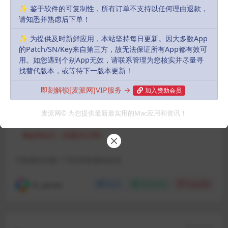
✨ 鉴于软件的可复制性，所有订单不支持以任何理由退款，
用、采集、发布本站内容到任何网站、书籍等各类媒体平台。如若本站
请知悉并熟虑后下单！
内容侵犯了原作者的合法权益，可联系我们进行处理，感谢理解。
✨ 为提供及时新鲜应用，本站坚持每日更新。因大多数App
Download
的Patch/SN/Key来自第三方，故无法保证所有App都有效可
Login to download
用。如您遇到个别App无效，请联系管理为您核实并尽量寻
找替代版本，或等待下一版本更新！
Includes Resources:
(1 items)
即刻解锁[麦派网]VIP服务 →
加入赞助会员
Recent Updates:
2023-11-29
麦派网© 为您提供最新最实用的Mac应用和资讯！
默认解压密码:
如有密码，解压密码统一为：
MacPie.Cc（注意大小写）
下载遇到问题？可联系客服或反馈
R, James
Share
Favorites
Likes(
0
)
Previous