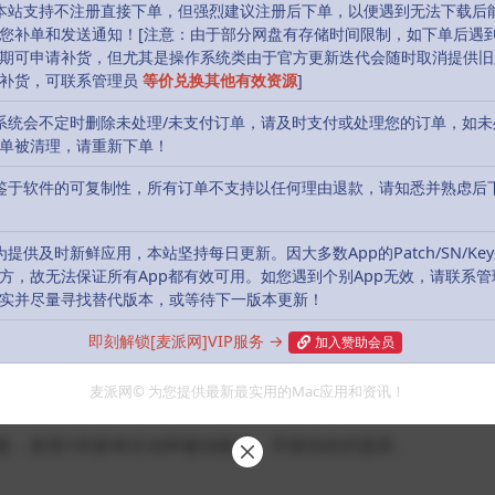
本站支持不注册直接下单，但强烈建议注册后下单，以便遇到无法下载后
您补单和发送通知！[注意：由于部分网盘有存储时间限制，如下单后遇
扮演亚瑟王，并利用断裂圣剑汇聚阵亡骑士们的独特力量，对抗成
期可申请补货，但尤其是操作系统类由于官方更新迭代会随时取消提供旧
索由程序生成的活力地下城，接收各种祝福，自定义你的技能。营
补货，可联系管理员
等价兑换其他有效资源
]
卡美洛城堡中你的王座恢复昔日荣光！
系统会不定时删除未处理/未支付订单，请及时支付或处理您的订单，如未
单被清理，请重新下单！
鉴于软件的可复制性，所有订单不支持以任何理由退款，请知悉并熟虑后
拉什沙漠以及炽烈的苏伊德火山，对战各种千奇百怪的敌人。
为提供及时新鲜应用，本站坚持每日更新。因大多数App的Patch/SN/Ke
方，故无法保证所有App都有效可用。如您遇到个别App无效，请联系管
无毁之湖光”），释放毁天灭地的技能（例如崔斯坦致命的千花斩
实并尽量寻找替代版本，或等待下一版本更新！
即刻解锁[麦派网]VIP服务 →
加入赞助会员
们毁灭性的攻击。
麦派网© 为您提供最新最实用的Mac应用和资讯！
能，发现100多种主动和被动能力，升级你的武器库。